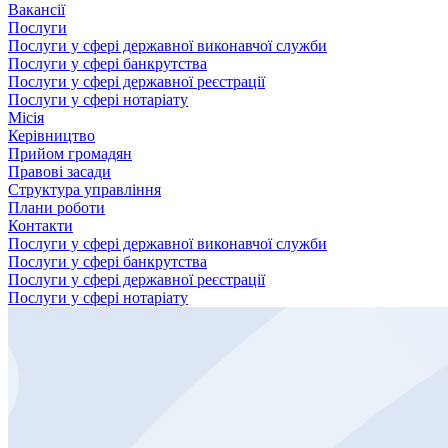
Вакансії
Послуги
Послуги у сфері державної виконавчої служби
Послуги у сфері банкрутства
Послуги у сфері державної реєстрації
Послуги у сфері нотаріату
Місія
Керівництво
Прийом громадян
Правові засади
Структура управління
Плани роботи
Контакти
Послуги у сфері державної виконавчої служби
Послуги у сфері банкрутства
Послуги у сфері державної реєстрації
Послуги у сфері нотаріату