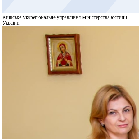
Київське міжрегіональне управління Міністерства юстиції
України