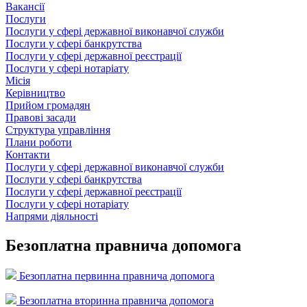
Вакансії
Послуги
Послуги у сфері державної виконавчої служби
Послуги у сфері банкрутства
Послуги у сфері державної реєстрації
Послуги у сфері нотаріату
Місія
Керівництво
Прийом громадян
Правові засади
Структура управління
Плани роботи
Контакти
Послуги у сфері державної виконавчої служби
Послуги у сфері банкрутства
Послуги у сфері державної реєстрації
Послуги у сфері нотаріату
Напрями діяльності
Безоплатна правнича допомога
Безоплатна первинна правнича допомога
Безоплатна вторинна правнича допомога