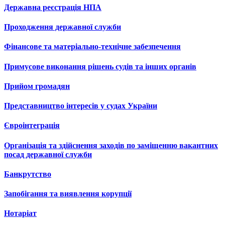
Державна реєстрація НПА
Проходження державної служби
Фінансове та матеріально-технічне забезпечення
Примусове виконання рішень судів та інших органів
Прийом громадян
Представництво інтересів у судах України
Євроінтеграція
Організація та здійснення заходів по заміщенню вакантних
посад державної служби
Банкрутство
Запобігання та виявлення корупції
Нотаріат