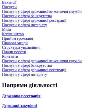
Вакансії
Послуги
Послуги у сфері державної виконавчої служби
Послуги у сфері банкрутства
Послуги у сфері державної реєстрації
Послуги у сфері нотаріату
Місія
Керівництво
Прийом громадян
Правові засади
Структура управління
Плани роботи
Контакти
Послуги у сфері державної виконавчої служби
Послуги у сфері банкрутства
Послуги у сфері державної реєстрації
Послуги у сфері нотаріату
Напрями діяльності
Державна реєстрація
Державні закупівлі