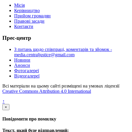
Місія
Керівництво
Прийом громадян
Правові засади
Контакти
Прес-центр
З питань щодо співпраці, коментарів та зйомок -
media.centraljustice@gmail.com
Новини
Анонси
Фотогалереї
Відеогалереї
Всі матеріали на цьому сайті розміщені на умовах ліцензії
Creative Commons Attribution 4.0 International
↑
×
Повідомити про помилку
Текст, який буде відправлений: