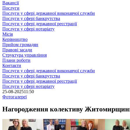
Вакансії
Послуги
Послуги у сфері державної виконавчої служби
Послуги у сфері банкрутства
Послуги у сфері державної реєстрації
Послуги у сфері нотаріату
Місія
Керівництво
Прийом громадян
Правові засади
Структура управління
Плани роботи
Контакти
Послуги у сфері державної виконавчої служби
Послуги у сфері банкрутства
Послуги у сфері державної реєстрації
Послуги у сфері нотаріату
25-08-2025
11:50
Фотогалереї
Нагородження колективу Житомирщини Ц