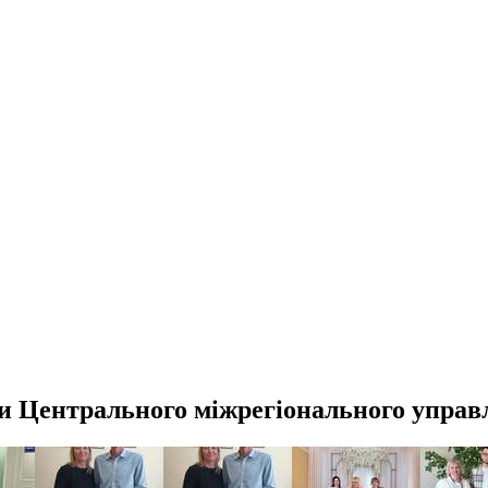
ентрального міжрегіонального управлін