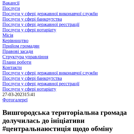
Вакансії
Послуги
Послуги у сфері державної виконавчої служби
Послуги у сфері банкрутства
Послуги у сфері державної реєстрації
Послуги у сфері нотаріату
Місія
Керівництво
Прийом громадян
Правові засади
Структура управління
Плани роботи
Контакти
Послуги у сфері державної виконавчої служби
Послуги у сфері банкрутства
Послуги у сфері державної реєстрації
Послуги у сфері нотаріату
27-03-2023
15:41
Фотогалереї
Вишгородська територіальна громада
долучилась до ініціативи
#центральнаюстиція щодо обміну