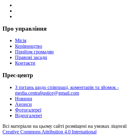
Про управління
Місія
Керівництво
Прийом громадян
Правові засади
Контакти
Прес-центр
З питань щодо співпраці, коментарів та зйомок -
media.centraljustice@gmail.com
Новини
Анонси
Фотогалереї
Відеогалереї
Всі матеріали на цьому сайті розміщені на умовах ліцензії
Creative Commons Attribution 4.0 International