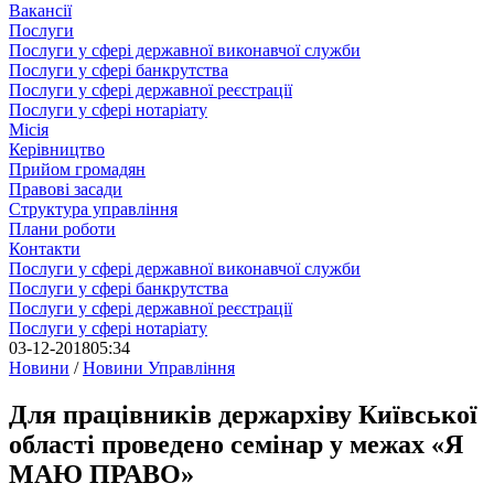
Вакансії
Послуги
Послуги у сфері державної виконавчої служби
Послуги у сфері банкрутства
Послуги у сфері державної реєстрації
Послуги у сфері нотаріату
Місія
Керівництво
Прийом громадян
Правові засади
Структура управління
Плани роботи
Контакти
Послуги у сфері державної виконавчої служби
Послуги у сфері банкрутства
Послуги у сфері державної реєстрації
Послуги у сфері нотаріату
03-12-2018
05:34
Новини
/
Новини Управління
Для працівників держархіву Київської
області проведено семінар у межах «Я
МАЮ ПРАВО»