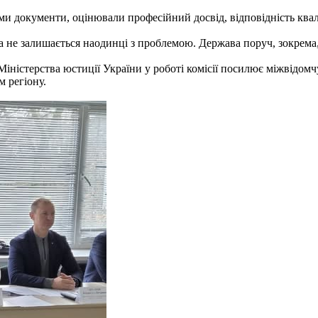
ами документи, оцінювали професійний досвід, відповідність ква
а не залишається наодинці з проблемою. Держава поруч, зокрема,
іністерства юстиції України у роботі комісії посилює міжвідом
 регіону.