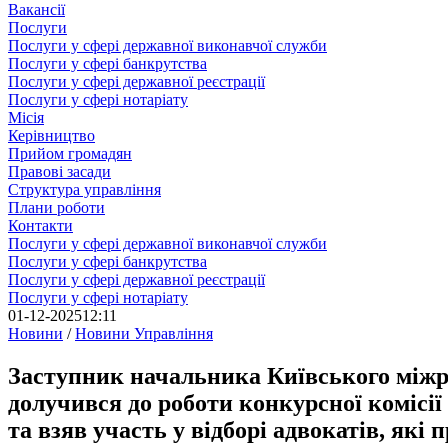
Вакансії
Послуги
Послуги у сфері державної виконавчої служби
Послуги у сфері банкрутства
Послуги у сфері державної реєстрації
Послуги у сфері нотаріату
Місія
Керівництво
Прийом громадян
Правові засади
Структура управління
Плани роботи
Контакти
Послуги у сфері державної виконавчої служби
Послуги у сфері банкрутства
Послуги у сфері державної реєстрації
Послуги у сфері нотаріату
01-12-2025
12:11
Новини
/
Новини Управління
Заступник начальника Київського міжр
долучився до роботи конкурсної комісії
та взяв участь у відборі адвокатів, які