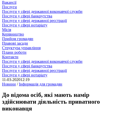
Вакансії
Послуги
Послуги у сфері державної виконавчої служби
Послуги у сфері банкрутства
Послуги у сфері державної реєстрації
Послуги у сфері нотаріату
Місія
Керівництво
Прийом громадян
Правові засади
Структура управління
Плани роботи
Контакти
Послуги у сфері державної виконавчої служби
Послуги у сфері банкрутства
Послуги у сфері державної реєстрації
Послуги у сфері нотаріату
11-03-2020
12:19
Новини
/
Інформація для громадян
До відома осіб, які мають намір
здійснювати діяльність приватного
виконавця