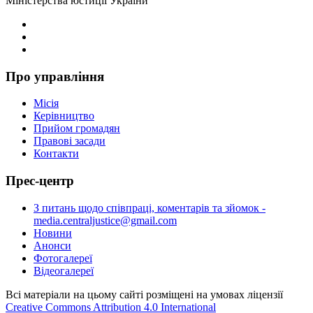
Міністерства юстиції України
Про управління
Місія
Керівництво
Прийом громадян
Правові засади
Контакти
Прес-центр
З питань щодо співпраці, коментарів та зйомок -
media.centraljustice@gmail.com
Новини
Анонси
Фотогалереї
Відеогалереї
Всі матеріали на цьому сайті розміщені на умовах ліцензії
Creative Commons Attribution 4.0 International