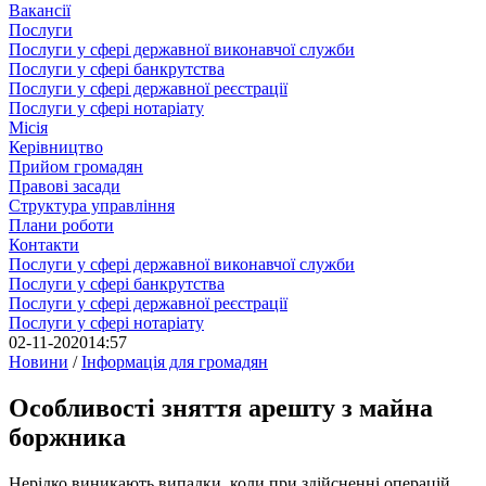
Вакансії
Послуги
Послуги у сфері державної виконавчої служби
Послуги у сфері банкрутства
Послуги у сфері державної реєстрації
Послуги у сфері нотаріату
Місія
Керівництво
Прийом громадян
Правові засади
Структура управління
Плани роботи
Контакти
Послуги у сфері державної виконавчої служби
Послуги у сфері банкрутства
Послуги у сфері державної реєстрації
Послуги у сфері нотаріату
02-11-2020
14:57
Новини
/
Інформація для громадян
Особливості зняття арешту з майна
боржника
Нерідко виникають випадки, коли при здійсненні операцій,