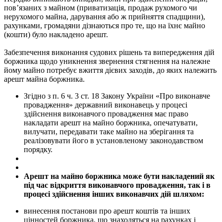
пов’язаних з майном (приватизація, продаж рухомого чи
нерухомого майна, дарування або ж прийняття спадщини),
рахунками, громадяни дізнаються про те, що на їхнє майно
(кошти) було накладено арешт.
Забезпечення виконання судових рішень та випередження дій
боржника щодо уникнення звернення стягнення на належне
йому майно потребує вжиття дієвих заходів, до яких належить
арешт майна боржника.
Згідно з п. 6 ч. 3 ст. 18 Закону України «Про виконавче
провадження» державний виконавець у процесі
здійснення виконавчого провадження має право
накладати арешт на майно боржника, опечатувати,
вилучати, передавати таке майно на зберігання та
реалізовувати його в установленому законодавством
порядку.
Арешт на майно боржника може бути накладений як
під час відкриття виконавчого провадження, так і в
процесі здійснення інших виконавчих дій шляхом:
винесення постанови про арешт коштів та інших
цінностей боржника, що знаходяться на рахунках і