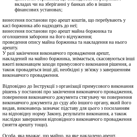
вкладах чи на зберіганні у банках або в інших
фінансових установах;
винесення постанови про арешт коштів, що перебувають у
касі боржника або надходять до неї;
винесення постанови про арешт майна боржника та
оголошення заборони на його відчуження;
проведення опису майна боржника та накладення на нього
арешту.
У разі закінчення виконавчого провадження арешт,
накладений на майно боржника, знімається, скасовуються інші
вжиті виконавцем заходи примусового виконання рішення, а
також провадяться інші дії, необхідні у зв'язку з завершенням
виконавчого провадження.
Відповідно до Інструкції з організації примусового виконання
рішень у постанові про закінчення виконавчого провадження,
повернення виконавчого документа стягувачу чи повернення
виконавчого документа до суду або іншого органу, який його
видав, виконавець зазначає підставу для цього з посиланням
на відповідну норму Закону, результати виконання, а також
наслідки завершення відповідного виконавчого провадження
(зняття арешту тощо).
Особа, яка вважає, що майно, на яке накладено арешт,