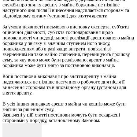
служби про зняття арешту з майна боржника не пізніше
наступного дня після її винесення надсилається сторонам та
відповідному органу (установі) для зняття арешту.
За умови наявності письмового висновку експерта, суб'єкта
оціночної діяльності, суб'єкта господарювання щодо
неможливості чи недоцільності реалізації арештованого майна
боржника у зв'язку зі значним ступенем його зносу,
пошкодженням або в разі якщо витрати, пов'язані зі
зверненням на таке майно стягнення, перевищують грошову
суму, за яку воно може бути реалізовано, арешт з майна
боржника може бути знято за постановою виконавця.
Копії постанови виконавця про зняття арешту з майна
надсилаються не пізніше наступного робочого дня після її
винесення сторонам та відповідному органу (установі) для
зняття арешту.
В усіх інших випадках арешт з майна чи коштів може бути
знятий за рішенням суду.
Зазначені у цій статті постанови можуть бути оскаржені
сторонами у порядку, встановленому Законом.