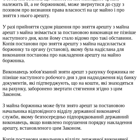
належить їй, а не боржникові, може звернутися до суду з
позовом про визнання права власності на це майно і про
зняття з нього арешту.
У разі прийняття судом рішення про зняття арешту з майна
арешт з майна знімається за постановою виконавця не пізніше
наступного дня, коли йому стало відомо про такі обставини.
Копія постанови про зняття арешту з майна надсилається
боржнику та органу (установі), якому була надіслана для
виконання постанова про накладення арешту на майно
боржника.
Виконавець зобов'язаний зняти арешт з рахунку боржника не
пізніше наступного робочого дня з дня надходження від банку
документів, які підтверджують, що на кошти, які знаходяться
на рахунку, заборонено звертати стягнення згідно з цим
Законом.
З майна боржника може бути знято арешт за постановою
начальника відповідного відділу державної виконавчої
служби, якому безпосередньо підпорядкований державний
виконавець, якщо виявлено порушення порядку накладення
арешту, встановленого цим Законом.
Копія постанови начальника відділу державної виконавчої