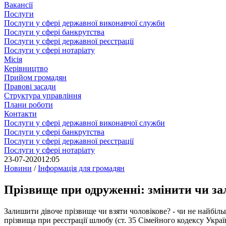
Вакансії
Послуги
Послуги у сфері державної виконавчої служби
Послуги у сфері банкрутства
Послуги у сфері державної реєстрації
Послуги у сфері нотаріату
Місія
Керівництво
Прийом громадян
Правові засади
Структура управління
Плани роботи
Контакти
Послуги у сфері державної виконавчої служби
Послуги у сфері банкрутства
Послуги у сфері державної реєстрації
Послуги у сфері нотаріату
23-07-2020
12:05
Новини
/
Інформація для громадян
Прізвище при одруженні: змінити чи з
Залишити дівоче прізвище чи взяти чоловікове? - чи не найбіл
прізвища при реєстрації шлюбу (ст. 35 Сімейного кодексу Украї