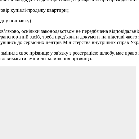
овір купівлі-продажу квартири);
ідну поправку).
ов’язково, оскільки законодавством не передбачена відповідальн
ранспортний засіб, треба пред’явити документ на підставі якого
увшись до сервісних центрів Міністерства внутрішніх справ Укра
а змінила своє прізвище у зв'язку з реєстрацією шлюбу, має прав
во вимагати зміни чи залишення прізвища.