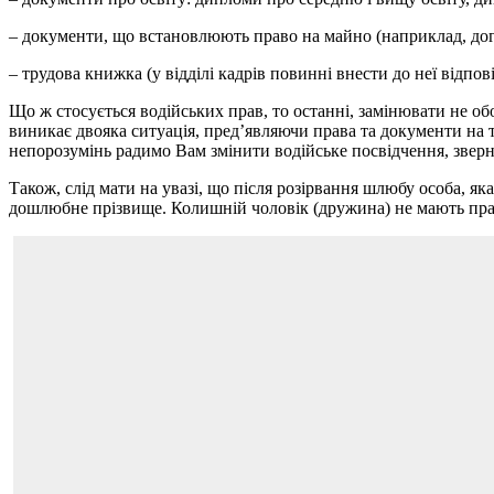
– документи, що встановлюють право на майно (наприклад, дог
– трудова книжка (у відділі кадрів повинні внести до неї відпов
Що ж стосується водійських прав, то останні, замінювати не об
виникає двояка ситуація, пред’являючи права та документи на т
непорозумінь радимо Вам змінити водійське посвідчення, зверн
Також, слід мати на увазі, що після розірвання шлюбу особа, як
дошлюбне прізвище. Колишній чоловік (дружина) не мають пра