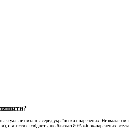
алишити?
ьш актуальне питання серед українських наречених. Незважаючи н
ни), статистика свідчить, що близько 80% жінок-наречених все-т