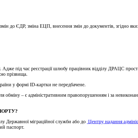
змін до ЄДР, зміна ЕЦП, внесення змін до документів, згідно як
. Адже під час реєстрації шлюбу працівник відділу ДРАЦС прост
ною прізвища.
раїни у формі ID-картки не передбачене.
я обміну – є адміністративним правопорушенням і за невиконанн
ПОРТУ?
ілу Державної міграційної служби або до
Центру надання адмініс
вий паспорт.