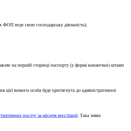
их ФОП веде свою господарську діяльність);
авляє на першій сторінці паспорту (у формі книжечки) штамп
я цієї вимоги особа буде притягнута до адміністративної
тративних послуг за місцем реєстрації
. Така заява