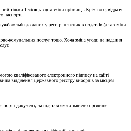
ний тільки 1 місяць з дня зміни прізвища. Крім того, відразу
го паспорта.
ужбою змін до даних у реєстрі платників податків (для заміни
лово-комунальних послуг тощо. Хоча зміна угоди на надання
слуг.
могою кваліфікованого електронного підпису на сайті
ізвища відділення Державного реєстру виборців за місцем
спорт і документ, на підставі якого змінено прізвище
рсів з підвищення кваліфікації і так далі;