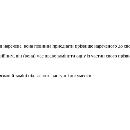
ьки наречена, вона повинна приєднати прізвище нареченого до сво
ним, він (вона) має право замінити одну із частин свого прізв
язковій заміні підлягають наступні документи: