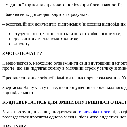
– медичної картки та страхового полісу (при його наявності);
– банківських договорів, карток та рахунків;
– реєстраційних документів підприємця (внесення відповідних 
студентського, читацького квитків та залікової книжки;
дисконтних та членських карток;
заповіту.
З ЧОГО ПОЧАТИ?
Першочергово, необхідно буде змінити свій внутрішній паспорт
про те, що він підлягає обміну в місячний строк у зв'язку зі змі
Проставлення аналогічної відмітки на паспорті громадянина Ук
Звертаємо Вашу увагу на те, що пропущення строку наданого дл
відповідальності.
КУДИ ЗВЕРТАТИСЬ ДЛЯ ЗМІНИ ВНУТРІШНЬОГО ПАС
Заява про зміну прізвища подається до
територіального
підрозд
розглядається протягом одного місяця, після чого видається но
ЩО ДАЛІ?