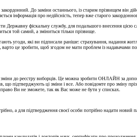
 закордонний. До заміни останнього, із старим прізвищем він дійс
ться інформація про недійсність, тепер вже старого закордонно
ти Державну фіскальну службу, для подальшого внесення цією сл
ться той самий, а зміниться тільки прізвище.
ають угоди, які ви підписали раніше: страхування, надання жит
, варто це зробити, щоб згодом не мати проблем із надавачами по
ти зміни до реєстру виборців. Це можна зробити ОНЛАЙН за допо
в, що підтверджують ці зміни і все. Або повідомте про зміну пр
 право Ви не зможете, так як Вас може не бути у списках.
рібно, а для підтвердження своєї особи потрібно надати новий па
ломи кандидатів і докторів наук, сертифікати про проходження ку