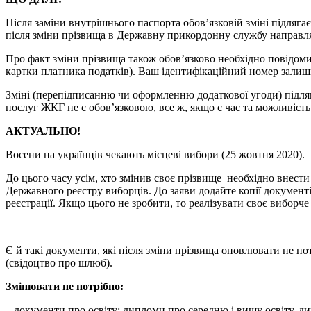
Після заміни внутрішнього паспорта обов’язковій зміні підлягає
після зміни прізвища в Державну прикордонну службу направляє
Про факт зміни прізвища також обов’язково необхідно повідоми
картки платника податків). Ваш ідентифікаційний номер залиши
Зміні (перепідписанню чи оформленню додаткової угоди) підляг
послуг ЖКГ не є обов’язковою, все ж, якщо є час та можливість
АКТУАЛЬНО!
Восени на українців чекають місцеві вибори (25 жовтня 2020).
До цього часу усім, хто змінив своє прізвище необхідно внес
Державного реєстру виборців. До заяви додайте копії документі
реєстрації. Якщо цього не зробити, то реалізувати своє виборче
Є й такі документи, які після зміни прізвища оновлювати не пот
(свідоцтво про шлюб).
Змінювати не потрібно:
– документи про освіту: дипломи про середню і вищу освіту, дип