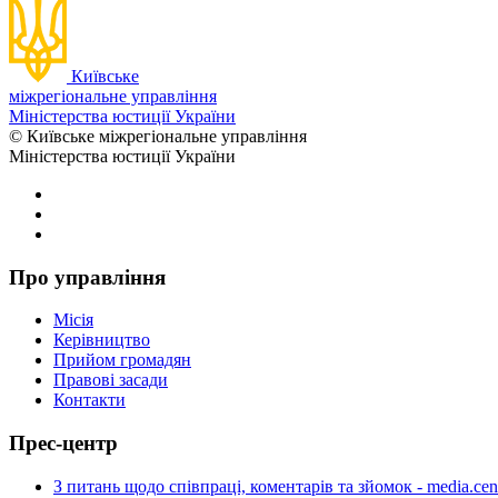
Київське
міжрегіональне управління
Міністерства юстиції України
© Київське міжрегіональне управління
Міністерства юстиції України
Про управління
Місія
Керівництво
Прийом громадян
Правові засади
Контакти
Прес-центр
З питань щодо співпраці, коментарів та зйомок - media.cen