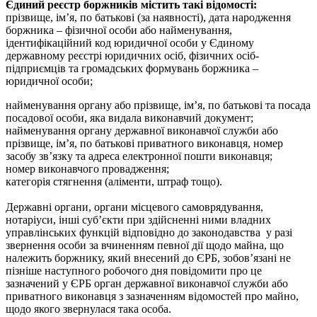
Єдиний реєстр боржників містить такі відомості:
прізвище, ім’я, по батькові (за наявності), дата народження
боржника – фізичної особи або найменування,
ідентифікаційний код юридичної особи у Єдиному
державному реєстрі юридичних осіб, фізичних осіб-
підприємців та громадських формувань боржника –
юридичної особи;
найменування органу або прізвище, ім’я, по батькові та посада
посадової особи, яка видала виконавчий документ;
найменування органу державної виконавчої служби або
прізвище, ім’я, по батькові приватного виконавця, номер
засобу зв’язку та адреса електронної пошти виконавця;
номер виконавчого провадження;
категорія стягнення (аліменти, штраф тощо).
Державні органи, органи місцевого самоврядування,
нотаріуси, інші суб’єкти при здійсненні ними владних
управлінських функцій відповідно до законодавства у разі
звернення особи за вчиненням певної дії щодо майна, що
належить боржнику, який внесений до ЄРБ, зобов’язані не
пізніше наступного робочого дня повідомити про це
зазначений у ЄРБ орган державної виконавчої служби або
приватного виконавця з зазначенням відомостей про майно,
щодо якого звернулася така особа.