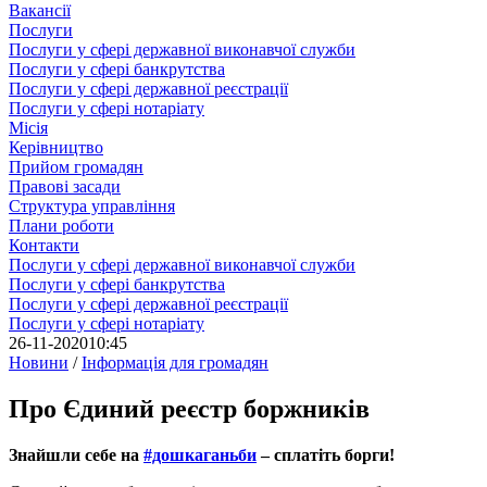
Вакансії
Послуги
Послуги у сфері державної виконавчої служби
Послуги у сфері банкрутства
Послуги у сфері державної реєстрації
Послуги у сфері нотаріату
Місія
Керівництво
Прийом громадян
Правові засади
Структура управління
Плани роботи
Контакти
Послуги у сфері державної виконавчої служби
Послуги у сфері банкрутства
Послуги у сфері державної реєстрації
Послуги у сфері нотаріату
26-11-2020
10:45
Новини
/
Інформація для громадян
Про Єдиний реєстр боржників
Знайшли себе на
#дошкаганьби
– сплатіть борги!