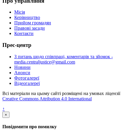
Про управління
Місія
Керівництво
Прийом громадян
Правові засади
Контакти
Прес-центр
З питань щодо співпраці, коментарів та зйомок -
media.centraljustice@gmail.com
Новини
Анонси
Фотогалереї
Відеогалереї
Всі матеріали на цьому сайті розміщені на умовах ліцензії
Creative Commons Attribution 4.0 International
↑
×
Повідомити про помилку