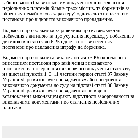
заборгованості за виконавчим документом про стягнення
періодичних платежів більше трьох місяців, та боржників за
рішенням немайнового характеру) одночасно з винесенням
постанови про відкриття виконавчого провадження.
Відомості про боржника за рішенням про встановлення
побачення з дитиною та про усунення перешкод у побаченні з
дитиною вносяться до ЄРБ одночасно з винесенням
постанови про накладення штрафу на боржника.
Відомості про боржника виключаються з ЄРБ одночасно з
винесенням постанови про закінчення виконавчого
провадження, повернення виконавчого документа стягувачу
на підставі пунктів 1, 3, 11 частини першої статті 37 Закону
України «Про виконавче провадження» або повернення
виконавчого документа до суду на підставі статті 38 Закону
України «Про виконавче провадження» чи в день
встановлення виконавцем факту відсутності заборгованості за
виконавчими документами про стягнення періодичних
платежів.