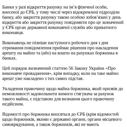
Банки у разі відкриття рахунку на ім’я фізичної особи,
внесеної до ЄРБ, у тому числі через відокремлені підрозділи
банку, або закриття рахунку такою особою зобов’язані у день
відкриття або закриття рахунку повідомити про це зазначений
у ЄРБ орган державної виконавчої служби або приватного
виконавця.
Виконавець не пізніше наступного робочого дня з дня
отримання повідомлення приймає рішення про накладення
арешту на майно та (або) на кошти на рахунках боржника в
банках.
Цей порядок визначений статтею 56 Закону України «Про
виконавче провадження», крім випадку, коли на таке майно
арешт уже накладено з тих самих підстав.
Укладення правочину щодо майна боржника, який призвів до
неможливості задовольнити вимоги стягувача за рахунок
такого майна, є підставою для визнання цього правочину
недійсним.
Відомості про боржника вносяться до ЄРБ (крім відомостей
щодо боржників, якими є державні органи, органи місцевого
самоврядування, а також боржників, які не мають