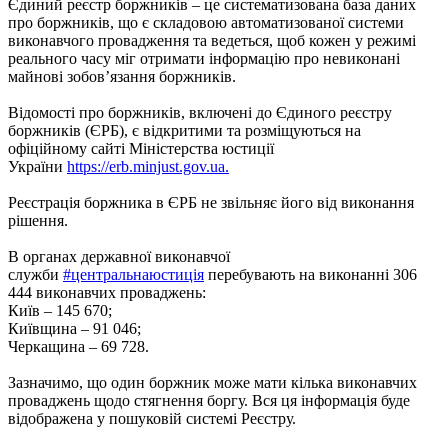
Єдиний реєстр боржників – це систематизована база даних
про боржників, що є складовою автоматизованої системи
виконавчого провадження та ведеться, щоб кожен у режимі
реального часу міг отримати інформацію про невиконані
майнові зобов’язання боржників.
Відомості про боржників, включені до Єдиного реєстру
боржників (ЄРБ), є відкритими та розміщуються на
офіційному сайті Міністерства юстиції
України
https://erb.minjust.gov.ua.
Реєстрація боржника в ЄРБ не звільняє його від виконання
рішення.
В органах державної виконавчої
служби
#центральнаюстиція
перебувають на виконанні 306
444 виконавчих проваджень:
Київ – 145 670;
Київщина – 91 046;
Черкащина – 69 728.
Зазначимо, що один боржник може мати кілька виконавчих
проваджень щодо стягнення боргу. Вся ця інформація буде
відображена у пошуковій системі Реєстру.