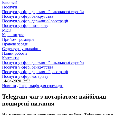
Вакансії
Послуги
Послуги у сфері державної виконавчої служби
Послуги у сфері банкрутства
Послуги у сфері державної реєстрації
Послуги у сфері нотаріату
Місія
Керівництво
Прийом громадян
Правові засади
Структура управління
Плани роботи
Контакти
Послуги у сфері державної виконавчої служби
Послуги у сфері банкрутства
Послуги у сфері державної реєстрації
Послуги у сфері нотаріату
14-04-2020
12:53
Новини
/
Інформація для громадян
Telegram-чат з нотаріатом: найбільш
поширені питання
На початку року розпочав свою роботу Telegram-чат з