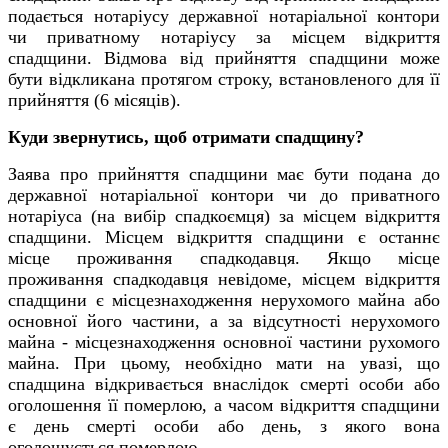
подається нотаріусу державної нотаріальної контори
чи приватному нотаріусу за місцем відкриття
спадщини. Відмова від прийняття спадщини може
бути відкликана протягом строку, встановленого для її
прийняття (6 місяців).
Куди звернутись, щоб отримати спадщину?
Заява про прийняття спадщини має бути подана до
державної нотаріальної контори чи до приватного
нотаріуса (на вибір спадкоємця) за місцем відкриття
спадщини. Місцем відкриття спадщини є останнє
місце проживання спадкодавця. Якщо місце
проживання спадкодавця невідоме, місцем відкриття
спадщини є місцезнаходження нерухомого майна або
основної його частини, а за відсутності нерухомого
майна - місцезнаходження основної частини рухомого
майна. При цьому, необхідно мати на увазі, що
спадщина відкривається внаслідок смерті особи або
оголошення її померлою, а часом відкриття спадщини
є день смерті особи або день, з якого вона
оголошується померлою.