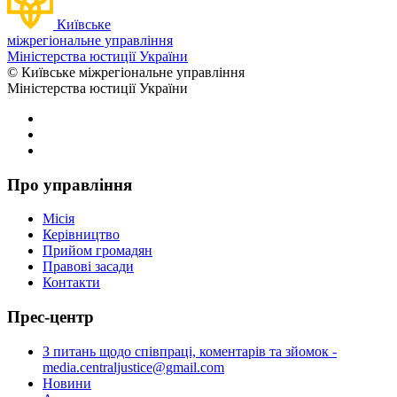
Київське
міжрегіональне управління
Міністерства юстиції України
© Київське міжрегіональне управління
Міністерства юстиції України
Про управління
Місія
Керівництво
Прийом громадян
Правові засади
Контакти
Прес-центр
З питань щодо співпраці, коментарів та зйомок -
media.centraljustice@gmail.com
Новини