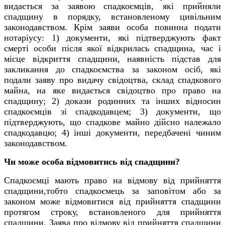
видається за заявою спадкоємців, які прийняли
спадщину в порядку, встановленому цивільним
законодавством. Крім заяви особа повинна подати
нотаріусу: 1) документи, які підтверджують факт
смерті особи після якої відкрилась спадщина, час і
місце відкриття спадщини, наявність підстав для
закликання до спадкоємства за законом осіб, які
подали заяву про видачу свідоцтва, склад спадкового
майна, на яке видається свідоцтво про право на
спадщину; 2) докази родинних та інших відносин
спадкоємців зі спадкодавцем; 3) документи, що
підтверджують, що спадкове майно дійсно належало
спадкодавцю; 4) інші документи, передбачені чиним
законодавством.
Чи може особа відмовитись від спадщини?
Спадкоємці мають право на відмову від прийняття
спадщини,тобто спадкоємець за заповітом або за
законом може відмовитися від прийняття спадщини
протягом строку, встановленого для прийняття
спадщини. Заява про відмову від прийняття спадщини