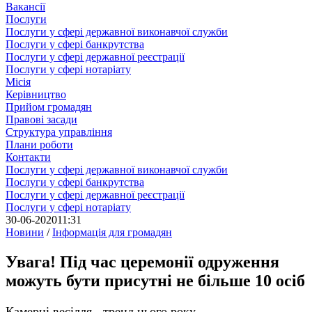
Вакансії
Послуги
Послуги у сфері державної виконавчої служби
Послуги у сфері банкрутства
Послуги у сфері державної реєстрації
Послуги у сфері нотаріату
Місія
Керівництво
Прийом громадян
Правові засади
Структура управління
Плани роботи
Контакти
Послуги у сфері державної виконавчої служби
Послуги у сфері банкрутства
Послуги у сфері державної реєстрації
Послуги у сфері нотаріату
30-06-2020
11:31
Новини
/
Інформація для громадян
Увага! Під час церемонії одруження
можуть бути присутні не більше 10 осіб
Камерні весілля - тренд цього року.