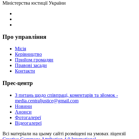
Міністерства юстиції України
Про управління
Місія
Керівництво
Прийом громадян
Правові засади
Контакти
Прес-центр
З питань щодо співпраці, коментарів та зйомок -
media.centraljustice@gmail.com
Новини
Анонси
Фотогалереї
Відеогалереї
Всі матеріали на цьому сайті розміщені на умовах ліцензії