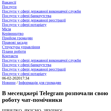
Вакансії
Послуги
Послуги у сфері державної виконавчої служби
Послуги у сфері банкрутства
Послуги у сфері державної реєстрації
Послуги у сфері нотаріату
Місія
Керівництво
Прийом громадян
Правові засади
Структура управління
Плани роботи
Контакти
Послуги у сфері державної виконавчої служби
Послуги у сфері банкрутства
Послуги у сфері державної реєстрації
Послуги у сфері нотаріату
06-02-2020
17:34
Новини
/
Інформація для громадян
В месенджері Telegram розпочали свою
роботу чат-помічники
ШВИДКО, ЯКІСНО, ЗРУЧНО!