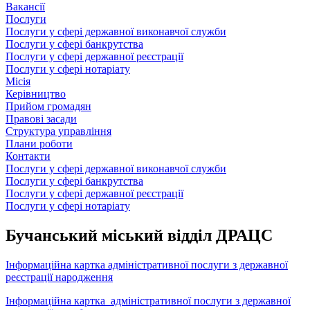
Вакансії
Послуги
Послуги у сфері державної виконавчої служби
Послуги у сфері банкрутства
Послуги у сфері державної реєстрації
Послуги у сфері нотаріату
Місія
Керівництво
Прийом громадян
Правові засади
Структура управління
Плани роботи
Контакти
Послуги у сфері державної виконавчої служби
Послуги у сфері банкрутства
Послуги у сфері державної реєстрації
Послуги у сфері нотаріату
Бучанський міський відділ ДРАЦС
Інформаційна картка адміністративної послуги з державної
реєстрації народження
Інформаційна картка адміністративної послуги з державної