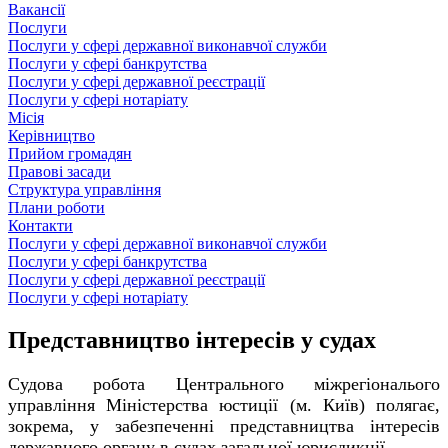
Вакансії
Послуги
Послуги у сфері державної виконавчої служби
Послуги у сфері банкрутства
Послуги у сфері державної реєстрації
Послуги у сфері нотаріату
Місія
Керівництво
Прийом громадян
Правові засади
Структура управління
Плани роботи
Контакти
Послуги у сфері державної виконавчої служби
Послуги у сфері банкрутства
Послуги у сфері державної реєстрації
Послуги у сфері нотаріату
Представництво інтересів у судах
Судова робота Центрального міжрегіональого
управління Міністерства юстиції (м. Київ) полягає,
зокрема, у забезпеченні представництва інтересів
державного органу в судах загальної юрисдикції.