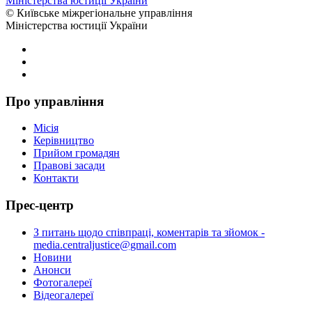
Міністерства юстиції України
© Київське міжрегіональне управління
Міністерства юстиції України
Про управління
Місія
Керівництво
Прийом громадян
Правові засади
Контакти
Прес-центр
З питань щодо співпраці, коментарів та зйомок -
media.centraljustice@gmail.com
Новини
Анонси
Фотогалереї
Відеогалереї