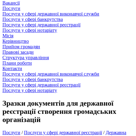
Вакансії
Послуги
Послуги у сфері державної виконавчої служби
Послуги у сфері банкрутства
Послуги у сфері державної реєстрації
Послуги у сфері нотаріату
Місія
Керівництво
Прийом громадян
Правові засади
Структура управління
Плани роботи
Контакти
Послуги у сфері державної виконавчої служби
Послуги у сфері банкрутства
Послуги у сфері державної реєстрації
Послуги у сфері нотаріату
Зразки документів для державної
реєстрації створення громадських
організацій
Послуги
/
Послуги у сфері державної реєстрації
/
Державна