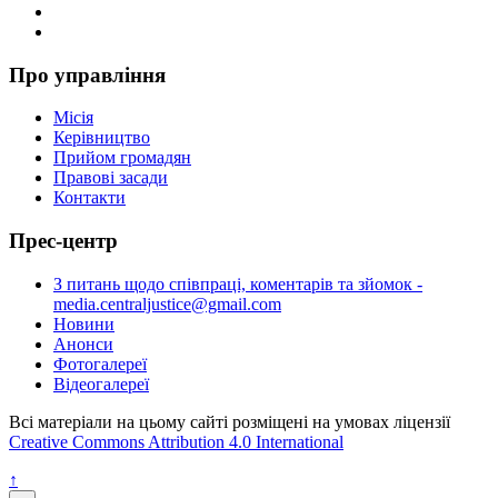
Про управління
Місія
Керівництво
Прийом громадян
Правові засади
Контакти
Прес-центр
З питань щодо співпраці, коментарів та зйомок -
media.centraljustice@gmail.com
Новини
Анонси
Фотогалереї
Відеогалереї
Всі матеріали на цьому сайті розміщені на умовах ліцензії
Creative Commons Attribution 4.0 International
↑