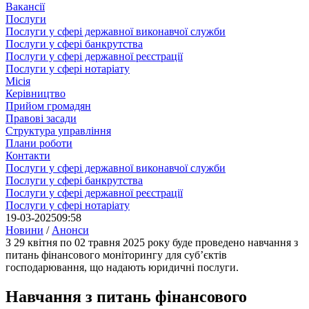
Вакансії
Послуги
Послуги у сфері державної виконавчої служби
Послуги у сфері банкрутства
Послуги у сфері державної реєстрації
Послуги у сфері нотаріату
Місія
Керівництво
Прийом громадян
Правові засади
Структура управління
Плани роботи
Контакти
Послуги у сфері державної виконавчої служби
Послуги у сфері банкрутства
Послуги у сфері державної реєстрації
Послуги у сфері нотаріату
19-03-2025
09:58
Новини
/
Анонси
З 29 квітня по 02 травня 2025 року буде проведено навчання з
питань фінансового моніторингу для суб’єктів
господарювання, що надають юридичні послуги.
Навчання з питань фінансового