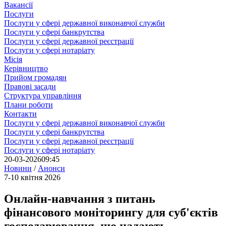
Вакансії
Послуги
Послуги у сфері державної виконавчої служби
Послуги у сфері банкрутства
Послуги у сфері державної реєстрації
Послуги у сфері нотаріату
Місія
Керівництво
Прийом громадян
Правові засади
Структура управління
Плани роботи
Контакти
Послуги у сфері державної виконавчої служби
Послуги у сфері банкрутства
Послуги у сфері державної реєстрації
Послуги у сфері нотаріату
20-03-2026
09:45
Новини
/
Анонси
7-10 квітня 2026
Онлайн-навчання з питань
фінансового моніторингу для суб'єктів
господарювання, що надають