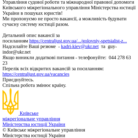
Управління судової роботи та міжнародної правової допомоги
Київського міжрегіонального управління Міністерства юстиції
України в пошуках юристів!
Ми пропонуємо не просто вакансії, а можливість будувати
сучасну систему юстиції разом.
Детальний опис вакансії за
посиланням
https://centraljust.gov.ua/.../golovniy-spetsialist-z...
Надсилайте Ваші резюме -
kadri-kiev@ukr.net
та guy-
indor@ukr.net
Якщо виникли додаткові питання - телефонуйте: 044 278 63
23
Перелік всіх відкритих вакансій за посиланням:
https://centraljust.gov.ua/vacancies
Приєднуйтесь.
Спільна робота змінює країну.
Київське
міжрегіональне управління
Міністерства юстиції України
© Київське міжрегіональне управління
Міністерства юстиції України