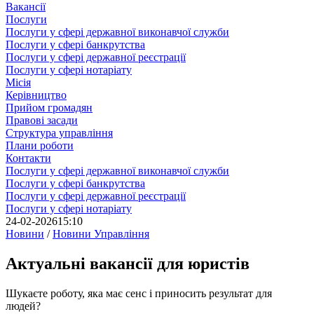
Вакансії
Послуги
Послуги у сфері державної виконавчої служби
Послуги у сфері банкрутства
Послуги у сфері державної реєстрації
Послуги у сфері нотаріату
Місія
Керівництво
Прийом громадян
Правові засади
Структура управління
Плани роботи
Контакти
Послуги у сфері державної виконавчої служби
Послуги у сфері банкрутства
Послуги у сфері державної реєстрації
Послуги у сфері нотаріату
24-02-2026
15:10
Новини
/
Новини Управління
Актуальні вакансії для юристів
Шукаєте роботу, яка має сенс і приносить результат для
людей?