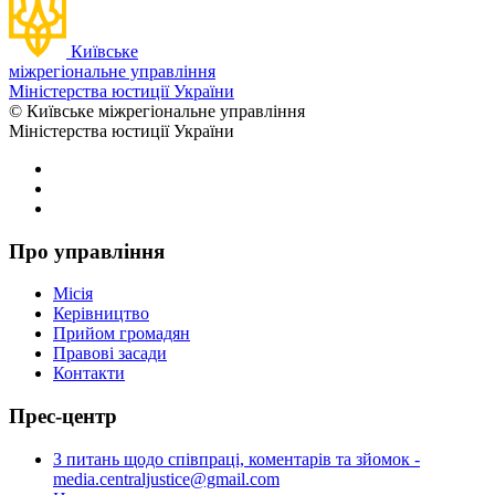
Київське
міжрегіональне управління
Міністерства юстиції України
© Київське міжрегіональне управління
Міністерства юстиції України
Про управління
Місія
Керівництво
Прийом громадян
Правові засади
Контакти
Прес-центр
З питань щодо співпраці, коментарів та зйомок -
media.centraljustice@gmail.com