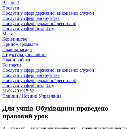
Вакансії
Послуги
Послуги у сфері державної виконавчої служби
Послуги у сфері банкрутства
Послуги у сфері державної реєстрації
Послуги у сфері нотаріату
Місія
Керівництво
Прийом громадян
Правові засади
Структура управління
Плани роботи
Контакти
Послуги у сфері державної виконавчої служби
Послуги у сфері банкрутства
Послуги у сфері державної реєстрації
Послуги у сфері нотаріату
31-01-2019
15:52
Новини
/
Новини Управління
Для учнів Обухівщини проведено
правовий урок
В рамках загальнонаціонального правопросвітницького