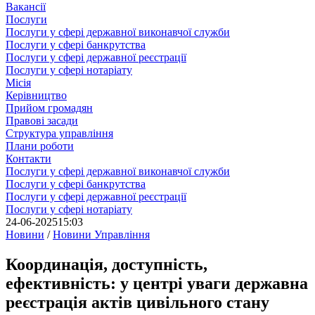
Вакансії
Послуги
Послуги у сфері державної виконавчої служби
Послуги у сфері банкрутства
Послуги у сфері державної реєстрації
Послуги у сфері нотаріату
Місія
Керівництво
Прийом громадян
Правові засади
Структура управління
Плани роботи
Контакти
Послуги у сфері державної виконавчої служби
Послуги у сфері банкрутства
Послуги у сфері державної реєстрації
Послуги у сфері нотаріату
24-06-2025
15:03
Новини
/
Новини Управління
Координація, доступність,
ефективність: у центрі уваги державна
реєстрація актів цивільного стану