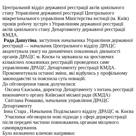
Центральний відділ державної реєстрації актів цивільного
стану Управління державної реєстрації Центрального
міжрегіонального управління Міністерства юстиції (м. Київ)
провів робочу зустріч з Управлінням державної реєстрації
актів цивільного стану Департаменту державної реєстрації
КМДА.
Рада Дашутіна
, заступник начальника Управління державної
реєстрації — начальник Центрального відділу ДРАЦС
акцентувала увагу на динамічних показниках діяльності
органів ДРАЦС м. Києва та зауважила на зростаючих
кількісних показниках реєстрацій проведених саме
управлінням ДРАЦС Департаменту реєстрації КМДА.
Прокоментувала останні зміни, які відбулись у профільному
законодавстві та пояснила суть новацій.
До обговорення також долучилися:
Оксана Єкасьова, директор Департаменту з питань реєстрації
виконавчого органу Київської міської ради (КМДА)
Світлана Ромашко, начальник управління ДРАЦС
Департаменту
Інна Стара , Начальник Подільського відділу ДРАЦС м. Києва
Учасники обговорили нові підходи у сфері держреєстрації
після передачі частини повноважень органам місцевого
самоврядування.
Було визначено ключові напрямки: