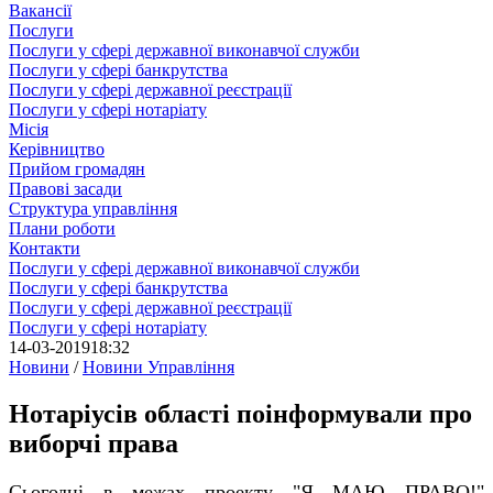
Вакансії
Послуги
Послуги у сфері державної виконавчої служби
Послуги у сфері банкрутства
Послуги у сфері державної реєстрації
Послуги у сфері нотаріату
Місія
Керівництво
Прийом громадян
Правові засади
Структура управління
Плани роботи
Контакти
Послуги у сфері державної виконавчої служби
Послуги у сфері банкрутства
Послуги у сфері державної реєстрації
Послуги у сфері нотаріату
14-03-2019
18:32
Новини
/
Новини Управління
Нотаріусів області поінформували про
виборчі права
Сьогодні в межах проекту "Я МАЮ ПРАВО!"