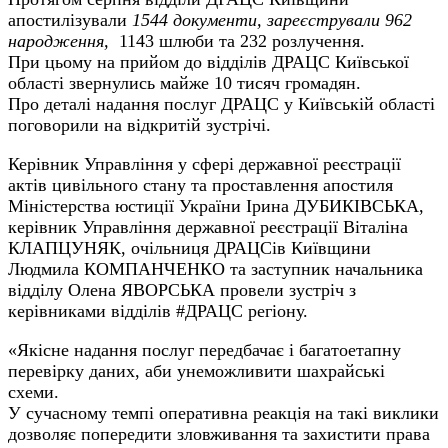
апостилізували
1544 документи, зареєстрували 962
народження,
1143 шлюби та 232 розлучення.
При цьому на прийом до відділів ДРАЦС Київської
області звернулись майже 10 тисяч громадян.
Про деталі надання послуг ДРАЦС у Київській області
поговорили на відкритій зустрічі.
Керівник Управління у сфері державної реєстрації
актів цивільного стану та проставлення апостиля
Міністерства юстиції України Ірина ДУБИКІВСЬКА,
керівник Управління державної реєстрації Віталіна
КЛАПЦУНЯК, очільниця ДРАЦСів Київщини
Людмила КОМПАНЧЕНКО та заступник начальника
відділу Олена ЯВОРСЬКА провели зустріч з
керівниками відділів
#ДРАЦС
регіону.
«Якісне надання послуг передбачає і багатоетапну
перевірку даних, аби унеможливити шахрайські
схеми.
У сучасному темпі оперативна реакція на такі виклики
дозволяє попередити зловживання та захистити права