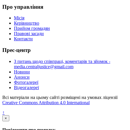
Про управління
Місія
Керівництво
Прийом громадян
Правові засади
Контакти
Прес-центр
З питань щодо співпраці, коментарів та зйомок -
media.centraljustice@gmail.com
Новини
Анонси
Фотогалереї
Відеогалереї
Всі матеріали на цьому сайті розміщені на умовах ліцензії
Creative Commons Attribution 4.0 International
↑
×
Повідомити про помилку