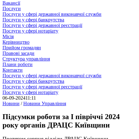
Вакансії
Послуги
Послуги у сфері державної виконавчої служби
Послуги у сфері банкрутства
Послуги у сфері державної реєстрації
Послуги у сфері нотаріату
Місія
Керівництво
Прийом громадян
Правові засади
Структура управління
Плани роботи
Контакти
Послуги у сфері державної виконавчої служби
Послуги у сфері банкрутства
Послуги у сфері державної реєстрації
Послуги у сфері нотаріату
06-09-2024
11:11
Новини
/
Новини Управління
Підсумки роботи за I півріччі 2024
року органів ДРАЦС Київщини
Протягом серпня відділи ДРАЦС Київщини