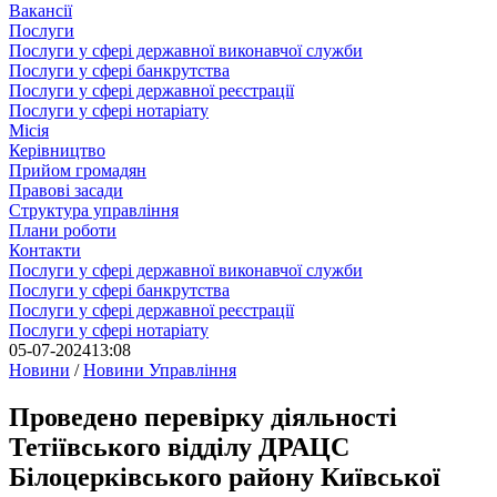
Вакансії
Послуги
Послуги у сфері державної виконавчої служби
Послуги у сфері банкрутства
Послуги у сфері державної реєстрації
Послуги у сфері нотаріату
Місія
Керівництво
Прийом громадян
Правові засади
Структура управління
Плани роботи
Контакти
Послуги у сфері державної виконавчої служби
Послуги у сфері банкрутства
Послуги у сфері державної реєстрації
Послуги у сфері нотаріату
05-07-2024
13:08
Новини
/
Новини Управління
Проведено перевірку діяльності
Тетіївського відділу ДРАЦС
Білоцерківського району Київської