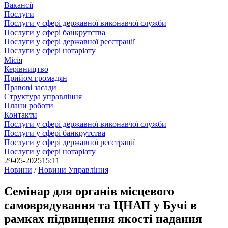
Вакансії
Послуги
Послуги у сфері державної виконавчої служби
Послуги у сфері банкрутства
Послуги у сфері державної реєстрації
Послуги у сфері нотаріату
Місія
Керівництво
Прийом громадян
Правові засади
Структура управління
Плани роботи
Контакти
Послуги у сфері державної виконавчої служби
Послуги у сфері банкрутства
Послуги у сфері державної реєстрації
Послуги у сфері нотаріату
29-05-2025
15:11
Новини
/
Новини Управління
Семінар для органів місцевого
самоврядування та ЦНАП у Бучі в
рамках підвищення якості надання