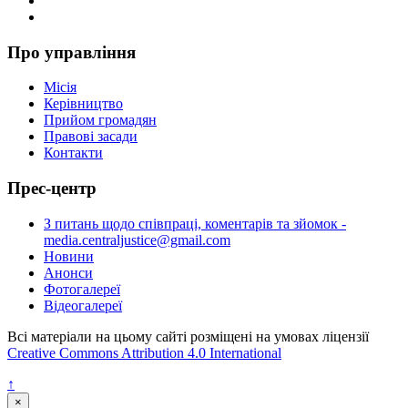
Про управління
Місія
Керівництво
Прийом громадян
Правові засади
Контакти
Прес-центр
З питань щодо співпраці, коментарів та зйомок -
media.centraljustice@gmail.com
Новини
Анонси
Фотогалереї
Відеогалереї
Всі матеріали на цьому сайті розміщені на умовах ліцензії
Creative Commons Attribution 4.0 International
↑
×