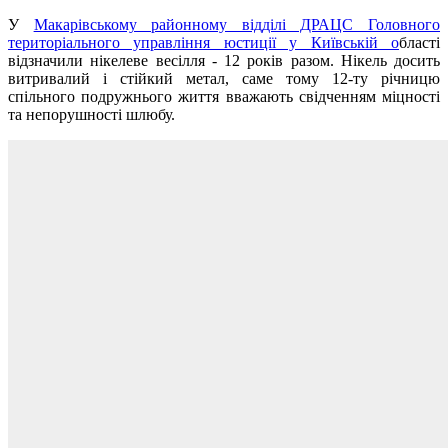
У
Макарівському районному відділі ДРАЦС Головного
територіального управління юстиції у Київській о
бласті
відзначили нікелеве весілля - 12 років разом. Нікель досить
витривалий і стійкий метал, саме тому 12-ту річницю
спільного подружнього життя вважають свідченням міцності
та непорушності шлюбу.