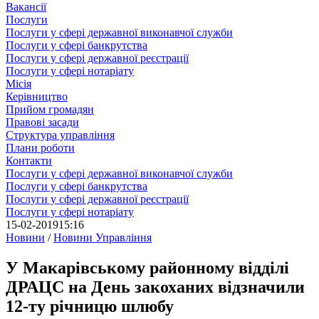
Вакансії
Послуги
Послуги у сфері державної виконавчої служби
Послуги у сфері банкрутства
Послуги у сфері державної реєстрації
Послуги у сфері нотаріату
Місія
Керівництво
Прийом громадян
Правові засади
Структура управління
Плани роботи
Контакти
Послуги у сфері державної виконавчої служби
Послуги у сфері банкрутства
Послуги у сфері державної реєстрації
Послуги у сфері нотаріату
15-02-2019
15:16
Новини
/
Новини Управління
У Макарівському районному відділі
ДРАЦС на День закоханих відзначили
12-ту річницю шлюбу