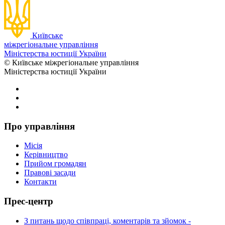
Київське
міжрегіональне управління
Міністерства юстиції України
© Київське міжрегіональне управління
Міністерства юстиції України
Про управління
Місія
Керівництво
Прийом громадян
Правові засади
Контакти
Прес-центр
З питань щодо співпраці, коментарів та зйомок -