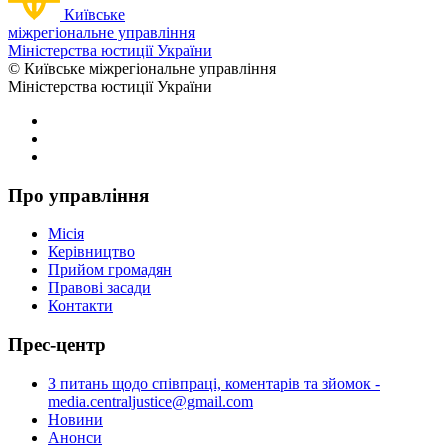
Київське
міжрегіональне управління
Міністерства юстиції України
© Київське міжрегіональне управління
Міністерства юстиції України
Про управління
Місія
Керівництво
Прийом громадян
Правові засади
Контакти
Прес-центр
З питань щодо співпраці, коментарів та зйомок -
media.centraljustice@gmail.com
Новини
Анонси