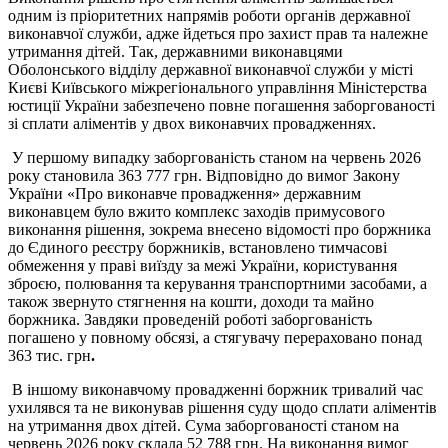
одним із пріоритетних напрямів роботи органів державної
виконавчої служби, адже йдеться про захист прав та належне
утримання дітей. Так, державними виконавцями
Оболонського відділу державної виконавчої служби у місті
Києві Київського міжрегіонального управління Міністерства
юстиції України забезпечено повне погашення заборгованості
зі сплати аліментів у двох виконавчих провадженнях.
У першому випадку заборгованість станом на червень 2026
року становила 363 777 грн. Відповідно до вимог Закону
України «Про виконавче провадження» державним
виконавцем було вжито комплекс заходів примусового
виконання рішення, зокрема внесено відомості про боржника
до Єдиного реєстру боржників, встановлено тимчасові
обмеження у праві виїзду за межі України, користування
зброєю, полювання та керування транспортними засобами, а
також звернуто стягнення на кошти, доходи та майно
боржника. Завдяки проведеній роботі заборгованість
погашено у повному обсязі, а стягувачу перераховано понад
363 тис. грн
.
В іншому виконавчому провадженні боржник тривалий час
ухилявся та не виконував рішення суду щодо сплати аліментів
на утримання двох дітей. Сума заборгованості станом на
червень 2026 року склала 52 788 грн. На виконання вимог