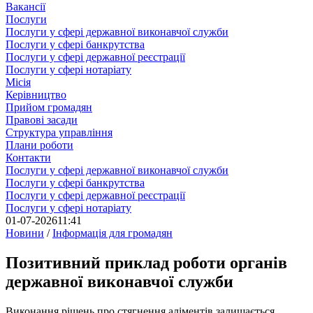
Вакансії
Послуги
Послуги у сфері державної виконавчої служби
Послуги у сфері банкрутства
Послуги у сфері державної реєстрації
Послуги у сфері нотаріату
Місія
Керівництво
Прийом громадян
Правові засади
Структура управління
Плани роботи
Контакти
Послуги у сфері державної виконавчої служби
Послуги у сфері банкрутства
Послуги у сфері державної реєстрації
Послуги у сфері нотаріату
01-07-2026
11:41
Новини
/
Інформація для громадян
Позитивний приклад роботи органів
державної виконавчої служби
Виконання рішень про стягнення аліментів залишається