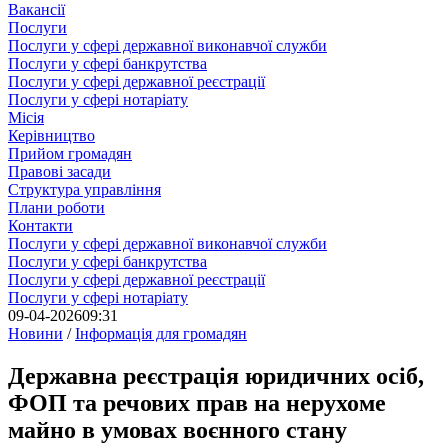
Вакансії
Послуги
Послуги у сфері державної виконавчої служби
Послуги у сфері банкрутства
Послуги у сфері державної реєстрації
Послуги у сфері нотаріату
Місія
Керівництво
Прийом громадян
Правові засади
Структура управління
Плани роботи
Контакти
Послуги у сфері державної виконавчої служби
Послуги у сфері банкрутства
Послуги у сфері державної реєстрації
Послуги у сфері нотаріату
09-04-2026
09:31
Новини
/
Інформація для громадян
Державна реєстрація юридичних осіб,
ФОП та речових прав на нерухоме
майно в умовах воєнного стану