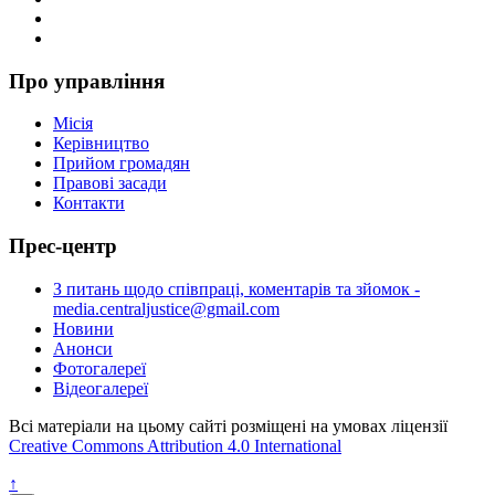
Про управління
Місія
Керівництво
Прийом громадян
Правові засади
Контакти
Прес-центр
З питань щодо співпраці, коментарів та зйомок -
media.centraljustice@gmail.com
Новини
Анонси
Фотогалереї
Відеогалереї
Всі матеріали на цьому сайті розміщені на умовах ліцензії
Creative Commons Attribution 4.0 International
↑