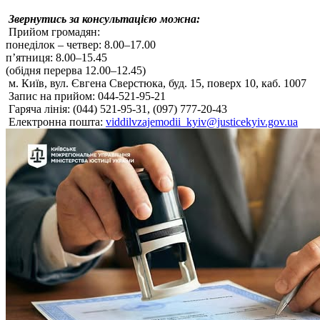
Звернутись за консультацією можна:
Прийом громадян:
понеділок – четвер: 8.00–17.00
пʼятниця: 8.00–15.45
(обідня перерва 12.00–12.45)
м. Київ, вул. Євгена Сверстюка, буд. 15, поверх 10, каб. 1007
Запис на прийом: 044-521-95-21
Гаряча лінія: (044) 521-95-31, (097) 777-20-43
Електронна пошта:
viddilvzajemodii_kyiv@justicekyiv.gov.ua