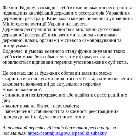
Фахівці Відділу взаємодії з суб’єктами державної реєстрації та
підвищення кваліфікації державних реєстраторів Управління
державної реєстрації Київського міжрегіонального управління
Міністерства юстиції України нагадують:
Державна реєстрація здійснюється виключно суб’єктами
державної реєстрації, визначеними законом - органами
державної влади, органами місцевого самоврядування та
нотаріусами.
Водночас, в умовах воєнного стану функціонування таких
суб’єктів може бути обмежене, тому формуються та
оновлюються відповідні переліки уповноважених суб’єктів.
Це означає, що за будь-яких обставин заявник зможе
скористатися послугами лише того суб’єкта, який визначений
законом та включений до актуального переліку.
Чому це важливо?:
- уникнення непідтверджених або недійсних реєстраційних
дій;
- захист прав на бізнес і нерухомість;
- забезпечення стабільності та законності реєстраційних
процедур навіть під час воєнного стану.
Актуальний перелік суб’єктів державної реєстрації за
посиланням
https://centraljust.gov.ua/pereliki-subektiv