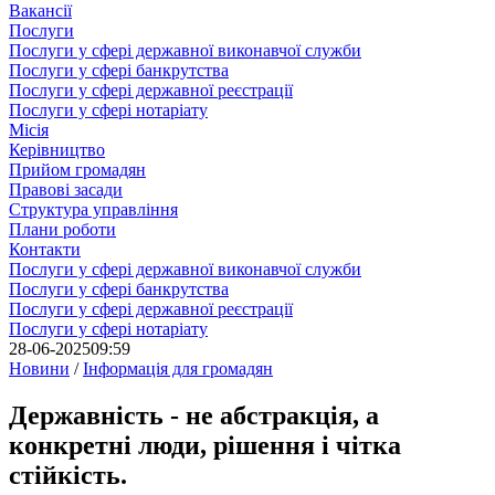
Вакансії
Послуги
Послуги у сфері державної виконавчої служби
Послуги у сфері банкрутства
Послуги у сфері державної реєстрації
Послуги у сфері нотаріату
Місія
Керівництво
Прийом громадян
Правові засади
Структура управління
Плани роботи
Контакти
Послуги у сфері державної виконавчої служби
Послуги у сфері банкрутства
Послуги у сфері державної реєстрації
Послуги у сфері нотаріату
28-06-2025
09:59
Новини
/
Інформація для громадян
Державність - не абстракція, а
конкретні люди, рішення і чітка
стійкість.