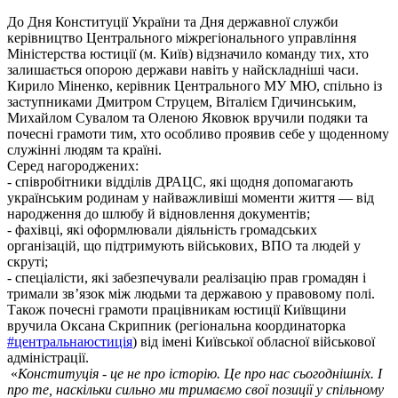
До Дня Конституції України та Дня державної служби
керівництво Центрального міжрегіонального управління
Міністерства юстиції (м. Київ) відзначило команду тих, хто
залишається опорою держави навіть у найскладніші часи.
Кирило Міненко, керівник Центрального МУ МЮ, спільно із
заступниками Дмитром Струцем, Віталієм Гдичинським,
Михайлом Сувалом та Оленою Яковюк вручили подяки та
почесні грамоти тим, хто особливо проявив себе у щоденному
служінні людям та країні.
Серед нагороджених:
- співробітники відділів ДРАЦС, які щодня допомагають
українським родинам у найважливіші моменти життя — від
народження до шлюбу й відновлення документів;
- фахівці, які оформлювали діяльність громадських
організацій, що підтримують військових, ВПО та людей у
скруті;
- спеціалісти, які забезпечували реалізацію прав громадян і
тримали зв’язок між людьми та державою у правовому полі.
Також почесні грамоти працівникам юстиції Київщини
вручила Оксана Скрипник (регіональна координаторка
#центральнаюстиція
) від імені Київської обласної військової
адміністрації.
«
Конституція - це не про історію. Це про нас сьогоднішніх. І
про те, наскільки сильно ми тримаємо свої позиції у спільному