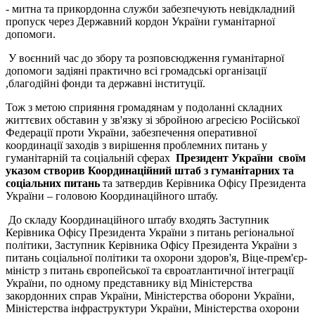
- митна та прикордонна служби забезпечують невідкладний
пропуск через Державний кордон України гуманітарної
допомоги.
У воєнний час до збору та розповсюдження гуманітарної
допомоги задіяні практично всі громадські організації
,благодійні фонди та державні інституції.
Тож з метою сприяння громадянам у подоланні складних
життєвих обставин у зв'язку зі збройною агресією Російської
Федерації проти України, забезпечення оперативної
координації заходів з вирішення проблемних питань у
гуманітарній та соціальній сферах
Президент України своїм
указом створив
Координаційний штаб з гуманітарних та
соціальних питань
та затвердив Керівника Офісу Президента
України – головою Координаційного штабу.
До складу Координаційного штабу входять Заступник
Керівника Офісу Президента України з питань регіональної
політики, Заступник Керівника Офісу Президента України з
питань соціальної політики та охорони здоров'я, Віце-прем'єр-
міністр з питань європейської та євроатлантичної інтеграції
України, по одному представнику від Міністерства
закордонних справ України, Міністерства оборони України,
Міністерства інфраструктури України, Міністерства охорони