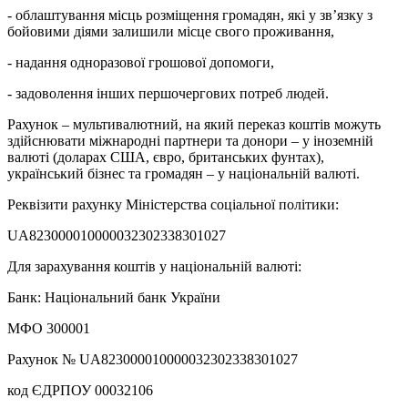
- облаштування місць розміщення громадян, які у зв’язку з
бойовими діями залишили місце свого проживання,
- надання одноразової грошової допомоги,
- задоволення інших першочергових потреб людей.
Рахунок – мультивалютний, на який переказ коштів можуть
здійснювати міжнародні партнери та донори – у іноземній
валюті (доларах США, євро, британських фунтах),
український бізнес та громадян – у національній валюті.
Реквізити рахунку Міністерства соціальної політики:
UA823000010000032302338301027
Для зарахування коштів у національній валюті:
Банк: Національний банк України
МФО 300001
Рахунок № UA823000010000032302338301027
код ЄДРПОУ 00032106