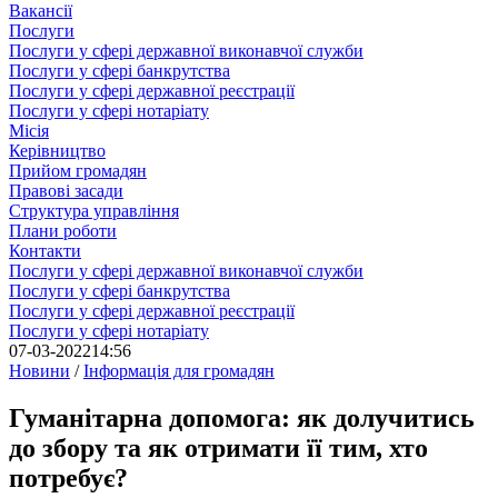
Вакансії
Послуги
Послуги у сфері державної виконавчої служби
Послуги у сфері банкрутства
Послуги у сфері державної реєстрації
Послуги у сфері нотаріату
Місія
Керівництво
Прийом громадян
Правові засади
Структура управління
Плани роботи
Контакти
Послуги у сфері державної виконавчої служби
Послуги у сфері банкрутства
Послуги у сфері державної реєстрації
Послуги у сфері нотаріату
07-03-2022
14:56
Новини
/
Інформація для громадян
Гуманітарна допомога: як долучитись
до збору та як отримати її тим, хто
потребує?