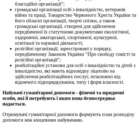
благодійні організації";
громадські організації осіб з інвалідністю, ветеранів
війни та праці, Товариство Червоного Хреста України та
його обласні організації, творчі спілки, а також
громадські організації, створені для здійснення
передбаченої їх статутними документами екологічної,
оздоровчої, аматорської, спортивної, культурної,
освітньої та наукової діяльності;
релігійні організації, зареєстровані у порядку,
передбаченому Законом України "Про свободу совісті та
релігійні організації";
реабілітаційні установи для осіб з інвалідністю та дітей з
інвалідністю, які мають відповідну ліцензію на
здійснення реабілітаційних послуг, незалежно від
відомчого підпорядкування, типу і форм власності.
Набувачі гуманітарної допомоги - фізичні та юридичні
особи, які її потребують і яким вона безпосередньо
надається.
Отримувачі гуманітарної допомоги формують план розподілу
допомоги між кінцевими набувачами.