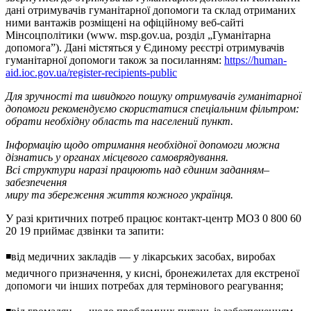
дані отримувачів гуманітарної допомоги та склад отриманих
ними вантажів розміщені на офіційному веб-сайті
Мінсоцполітики (www. msp.gov.ua, розділ „Гуманітарна
допомога”). Дані містяться у Єдиному реєстрі отримувачів
гуманітарної допомоги також за посиланням:
https://human-
aid.ioc.gov.ua/register-recipients-public
Для зручності та швидкого пошуку отримувачів гуманітарної
допомоги рекомендуємо скористатися спеціальним фільтром:
обрати необхідну область та населений пункт.
Інформацію щодо отримання необхідної допомоги можна
дізнатись у органах місцевого самоврядування.
Всі структури наразі працюють над єдиним заданням–
забезпечення
миру та збереження життя кожного українця.
У разі критичних потреб працює контакт-центр МОЗ 0 800 60
20 19 приймає дзвінки та запити:
◾від медичних закладів — у лікарських засобах, виробах
медичного призначення, у кисні, бронежилетах для екстреної
допомоги чи інших потребах для термінового реагування;