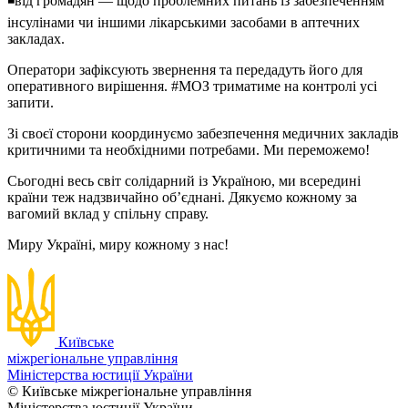
◾від громадян — щодо проблемних питань із забезпеченням
інсулінами чи іншими лікарськими засобами в аптечних
закладах.
Оператори зафіксують звернення та передадуть його для
оперативного вирішення. #МОЗ триматиме на контролі усі
запити.
Зі своєї сторони координуємо забезпечення медичних закладів
критичними та необхідними потребами. Ми переможемо!
Сьогодні весь світ солідарний із Україною, ми всередині
країни теж надзвичайно об’єднані. Дякуємо кожному за
вагомий вклад у спільну справу.
Миру Україні, миру кожному з нас!
Київське
міжрегіональне управління
Міністерства юстиції України
© Київське міжрегіональне управління
Міністерства юстиції України