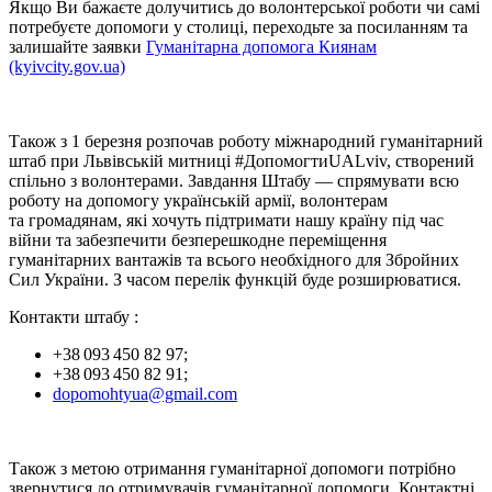
Якщо Ви бажаєте долучитись до волонтерської роботи чи самі
потребуєте допомоги у столиці, переходьте за посиланням та
залишайте заявки
Гуманітарна допомога Киянам
(kyivcity.gov.ua)
Також з 1 березня розпочав роботу міжнародний гуманітарний
штаб при Львівській митниці #ДопомогтиUALviv, створений
спільно з волонтерами. Завдання Штабу — спрямувати всю
роботу на допомогу українській армії, волонтерам
та громадянам, які хочуть підтримати нашу країну під час
війни та забезпечити безперешкодне переміщення
гуманітарних вантажів та всього необхідного для Збройних
Сил України. З часом перелік функцій буде розширюватися.
Контакти штабу :
+38 093 450 82 97;
+38 093 450 82 91;
dopomohtyua@gmail.com
Також з метою отримання гуманітарної допомоги потрібно
звернутися до отримувачів гуманітарної допомоги. Контактні