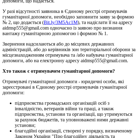
допомоги, що надається.
У разі відсутності заявника в Єдиному реєстрі отримувачів
гуманітарної допомоги, необхідно заповнити заяву за формою
№ 2, що додається (
Bit.ly/3M5Ac1M
), та надіслати її на адресу
aidmsp555@gmail.com одночасно із заявою про визнання
вантажу гуманітарною допомогою і формою № 1.
Звернення надсилаються або до місцевих державних
адміністрацій, або до керівників зон територіальної оборони за
місцезнаходженням отримувача та /або набувача гуманітарної
допомоги, або на електронну адресу aidmsp555@gmail.com.
Хто також є отримувачем гуманітарної допомоги?
Отримувачі гуманітарної допомоги - юридичні особи, які
зареєстровані в Єдиному реєстрі отримувачів гуманітарної
допомоги:
підприємства громадських організацій осіб з
інвалідністю, ветеранів війни та праці, а також
підприємства, установи та організації, що утримуються
за рахунок бюджетів, та уповноважені ними державні
установи;
благодійні організації, створені у порядку, визначеному
Законом України "Про благодійну діяльність та