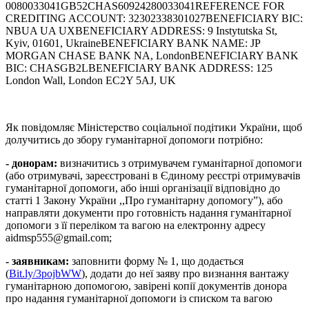
0080033041GB52CHAS60924280033041REFERENCE FOR
CREDITING ACCOUNT: 32302338301027BENEFICIARY BIC:
NBUA UA UXBENEFICIARY ADDRESS: 9 Instytutska St,
Kyiv, 01601, UkraineBENEFICIARY BANK NAME: JP
MORGAN CHASE BANK NA, LondonBENEFICIARY BANK
BIC: CHASGB2LBENEFICIARY BANK ADDRESS: 125
London Wall, London EC2Y 5AJ, UK
Як повідомляє Міністерство соціальної подітики України, щоб
долучитись до збору гуманітарної допомоги потрібно:
- донорам:
визначитись з отримувачем гуманітарної допомоги
(або отримувачі, зареєстровані в Єдиному реєстрі отримувачів
гуманітарної допомоги, або інші організації відповідно до
статті 1 Закону України ,,Про гуманітарну допомогуˮ), або
направляти документи про готовність надання гуманітарної
допомоги з її переліком та вагою на електронну адресу
aidmsp555@gmail.com;
- заявникам:
заповнити форму № 1, що додається
(
Bit.ly/3pojbWW
), додати до неї заяву про визнання вантажу
гуманітарною допомогою, завірені копії документів донора
про надання гуманітарної допомоги із списком та вагою