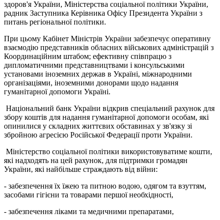
здоров'я України, Міністерства соціальної політики України,
радник Заступника Керівника Офісу Президента України з
питань регіональної політики.
При цьому Кабінет Міністрів України забезпечує оперативну
взаємодію представників обласних військових адміністрацій з
Координаційним штабом; ефективну співпрацю з
дипломатичними представництвами і консульськими
установами іноземних держав в Україні, міжнародними
організаціями, іноземними донорами щодо надання
гуманітарної допомоги Україні.
Національний банк України відкрив спеціальний рахунок для
збору коштів для надання гуманітарної допомоги особам, які
опинилися у складних життєвих обставинах у зв'язку зі
збройною агресією Російської Федерації проти України.
Міністерство соціальної політики використовуватиме кошти,
які надходять на цей рахунок, для підтримки громадян
України, які найбільше страждають від війни:
- забезпечення їх їжею та питною водою, одягом та взуттям,
засобами гігієни та товарами першої необхідності,
- забезпечення ліками та медичними препаратами,