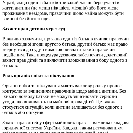
У разі, якщо один із батьків тривалий час не бере участі в
житті дитини (не менш ніж шість місяців) або його місце
проживання невідоме, правочини щодо майна можуть бути
вчинені без його згоди.
Захист прав дитини через суд
Важливо зазначити, що якщо один із батьків вчиняє правочин
без необхідної згоди другого батька, другий батько має право
звернутися до суду з вимогою визнати такий правочин
недійсним. Така процедура дозволяє забезпечити додатковий
захист прав дітей та виключити зловживання з боку одного з
батьків.
Роль органів опіки та піклування
Органи опіки та піклування мають важливу роль у процесі
контролю за вчиненням правочинів щодо майна дитини. Без
їхнього дозволу батьки не можуть здійснювати серйозні
угоди, що впливають на майнові права дітей. Це також
стосується ситуацій, коли дитина залишається без одного з
батьків або опікунів.
Захист прав дітей у сфері майнових прав — важлива складова
юридичної системи України. Завдяки таким регулюванням