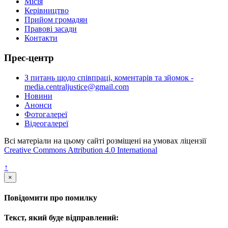
Місія
Керівництво
Прийом громадян
Правові засади
Контакти
Прес-центр
З питань щодо співпраці, коментарів та зйомок -
media.centraljustice@gmail.com
Новини
Анонси
Фотогалереї
Відеогалереї
Всі матеріали на цьому сайті розміщені на умовах ліцензії
Creative Commons Attribution 4.0 International
↑
×
Повідомити про помилку
Текст, який буде відправлений: