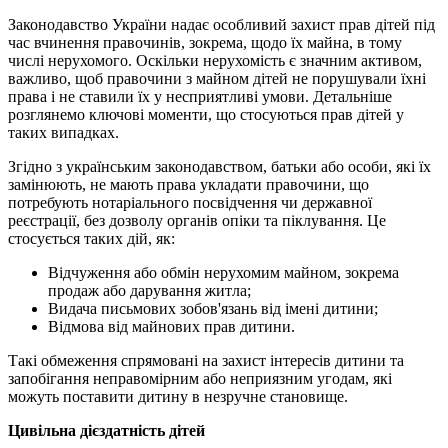
Законодавство України надає особливий захист прав дітей під
час вчинення правочинів, зокрема, щодо їх майна, в тому
числі нерухомого. Оскільки нерухомість є значним активом,
важливо, щоб правочини з майном дітей не порушували їхні
права і не ставили їх у несприятливі умови. Детальніше
розглянемо ключові моменти, що стосуються прав дітей у
таких випадках.
Згідно з українським законодавством, батьки або особи, які їх
замінюють, не мають права укладати правочини, що
потребують нотаріального посвідчення чи державної
реєстрації, без дозволу органів опіки та піклування. Це
стосується таких дій, як:
Відчуження або обмін нерухомим майном, зокрема
продаж або дарування житла;
Видача письмових зобов'язань від імені дитини;
Відмова від майнових прав дитини.
Такі обмеження спрямовані на захист інтересів дитини та
запобігання неправомірним або неприязним угодам, які
можуть поставити дитину в незручне становище.
Цивільна дієздатність дітей