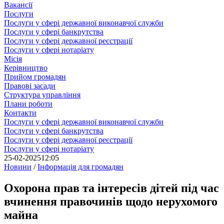
Вакансії
Послуги
Послуги у сфері державної виконавчої служби
Послуги у сфері банкрутства
Послуги у сфері державної реєстрації
Послуги у сфері нотаріату
Місія
Керівництво
Прийом громадян
Правові засади
Структура управління
Плани роботи
Контакти
Послуги у сфері державної виконавчої служби
Послуги у сфері банкрутства
Послуги у сфері державної реєстрації
Послуги у сфері нотаріату
25-02-2025
12:05
Новини
/
Інформація для громадян
Охорона прав та інтересів дітей під час
вчинення правочинів щодо нерухомого
майна