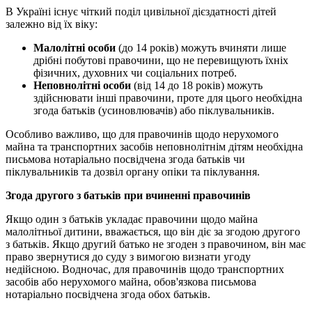
В Україні існує чіткий поділ цивільної дієздатності дітей
залежно від їх віку:
Малолітні особи
(до 14 років) можуть вчиняти лише
дрібні побутові правочини, що не перевищують їхніх
фізичних, духовних чи соціальних потреб.
Неповнолітні особи
(від 14 до 18 років) можуть
здійснювати інші правочини, проте для цього необхідна
згода батьків (усиновлювачів) або піклувальників.
Особливо важливо, що для правочинів щодо нерухомого
майна та транспортних засобів неповнолітнім дітям необхідна
письмова нотаріально посвідчена згода батьків чи
піклувальників та дозвіл органу опіки та піклування.
Згода другого з батьків при вчиненні правочинів
Якщо один з батьків укладає правочини щодо майна
малолітньої дитини, вважається, що він діє за згодою другого
з батьків. Якщо другий батько не згоден з правочином, він має
право звернутися до суду з вимогою визнати угоду
недійсною. Водночас, для правочинів щодо транспортних
засобів або нерухомого майна, обов'язкова письмова
нотаріально посвідчена згода обох батьків.