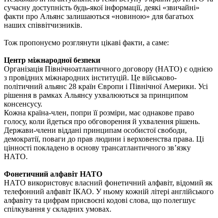
сучасну доступність будь-якої інформації, деякі «звичайні»
факти про Альянс залишаються «новиною» для багатьох
наших співвітчизників.
Тож пропонуємо розглянути цікаві факти, а саме:
Центр міжнародної безпеки
Організація Північноатлантичного договору (НАТО) є однією
з провідних міжнародних інституцій. Це військово-
політичний альянс 28 країн Європи і Північної Америки. Усі
рішення в рамках Альянсу ухвалюються за принципом
консенсусу.
Кожна країна-член, попри її розміри, має однакове право
голосу, коли йдеться про обговорення й ухвалення рішень.
Держави-члени віддані принципам особистої свободи,
демократії, поваги до прав людини і верховенства права. Ці
цінності покладено в основу трансатлантичного зв’язку
НАТО.
Фонетичний алфавіт НАТО
НАТО використовує власний фонетичний алфавіт, відомий як
телефонний алфавіт ІКАО. У ньому кожній літері англійського
алфавіту та цифрам присвоєні кодові слова, що полегшує
спілкування у складних умовах.