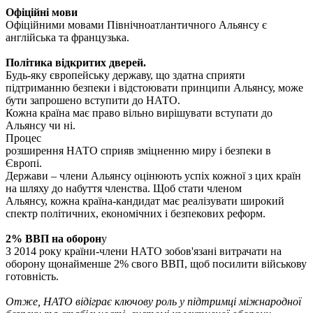
Офіційні мови
Офіційними мовами Північноатлантичного Альянсу є
англійська та французька.
Політика відкритих дверей.
Будь-яку європейську державу, що здатна сприяти
підтриманню безпеки і відстоювати принципи Альянсу, може
бути запрошено вступити до НАТО.
Кожна країна має право вільно вирішувати вступати до
Альянсу чи ні.
Процес
розширення НАТО сприяв зміцненню миру і безпеки в
Європі.
Держави – члени Альянсу оцінюють успіх кожної з цих країн
на шляху до набуття членства. Щоб стати членом
Альянсу, кожна країна-кандидат має реалізувати широкий
спектр політичних, економічних і безпекових реформ.
2% ВВП на оборон
у
З 2014 року країни-члени НАТО зобов'язані витрачати на
оборону щонайменше 2% свого ВВП, щоб посилити військову
готовність.
Отже, НАТО відіграє ключову роль у підтримці міжнародної