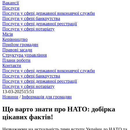
Вакансії
Послуги
Послуги у сфері державної виконавчої служби
Послуги у сфері банкрутства
Послуги у сфері державної реєстрації
Послуги у сфері нотаріату
Місія
Керівництво
Прийом громадян
Правові засади
Структура управління
Плани роботи
Контакти
Послуги у сфері державної виконавчої служби
Послуги у сфері банкрутства
Послуги у сфері державної реєстрації
Послуги у сфері нотаріату
13-03-2025
15:51
Новини
/
Інформація для громадян
Що варто знати про НАТО: добірка
цікавих фактів!
Незважаючи на актуальність теми вступу України до НАТО та