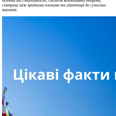
безпеки та стабільності, системі колективної оборони,
співпраці між країнами-членами та адаптації до сучасних
викликів.