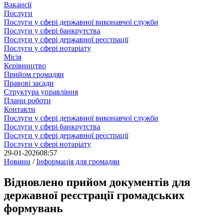
Вакансії
Послуги
Послуги у сфері державної виконавчої служби
Послуги у сфері банкрутства
Послуги у сфері державної реєстрації
Послуги у сфері нотаріату
Місія
Керівництво
Прийом громадян
Правові засади
Структура управління
Плани роботи
Контакти
Послуги у сфері державної виконавчої служби
Послуги у сфері банкрутства
Послуги у сфері державної реєстрації
Послуги у сфері нотаріату
29-01-2026
08:57
Новини
/
Інформація для громадян
Відновлено прийом документів для
державної реєстрації громадських
формувань