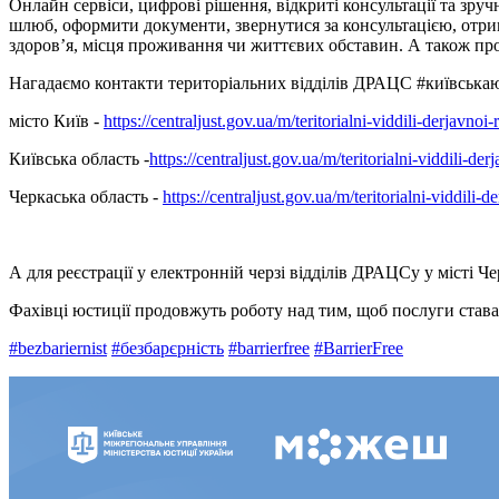
Онлайн сервіси, цифрові рішення, відкриті консультації та зр
шлюб, оформити документи, звернутися за консультацією, отрим
здоров’я, місця проживання чи життєвих обставин. А також про
Нагадаємо контакти територіальних відділів ДРАЦС #київськаю
місто Київ -
https://centraljust.gov.ua/m/teritorialni-viddili-derjavnoi-
Київська область -
https://centraljust.gov.ua/m/teritorialni-viddili-der
Черкаська область -
https://centraljust.gov.ua/m/teritorialni-viddili-
А для реєстрації у електронній черзі відділів ДРАЦСу у місті Ч
Фахівці юстиції продовжуть роботу над тим, щоб послуги ста
#bezbariernist
#безбарєрність
#barrierfree
#BarrierFree