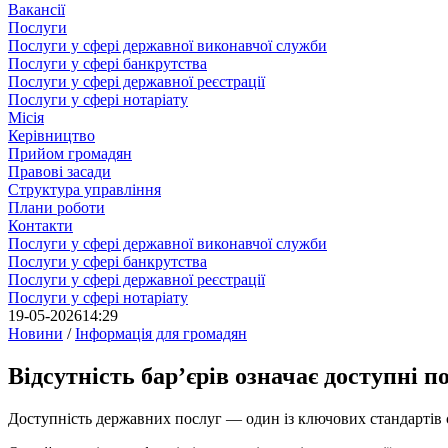
Вакансії
Послуги
Послуги у сфері державної виконавчої служби
Послуги у сфері банкрутства
Послуги у сфері державної реєстрації
Послуги у сфері нотаріату
Місія
Керівництво
Прийом громадян
Правові засади
Структура управління
Плани роботи
Контакти
Послуги у сфері державної виконавчої служби
Послуги у сфері банкрутства
Послуги у сфері державної реєстрації
Послуги у сфері нотаріату
19-05-2026
14:29
Новини
/
Інформація для громадян
Відсутність бар’єрів означає доступні п
Доступність державних послуг — один із ключових стандартів с