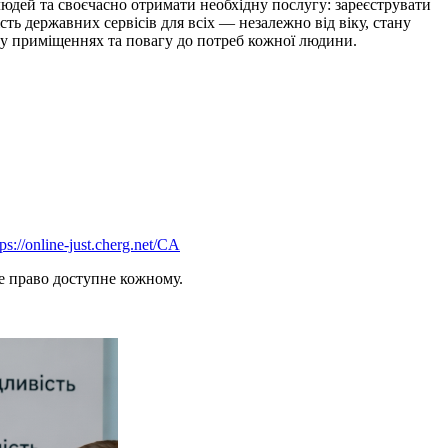
людей та своєчасно отримати необхідну послугу: зареєструвати
ь державних сервісів для всіх — незалежно від віку, стану
 у приміщеннях та повагу до потреб кожної людини.
tps://online-just.cherg.net/CA
е право доступне кожному.