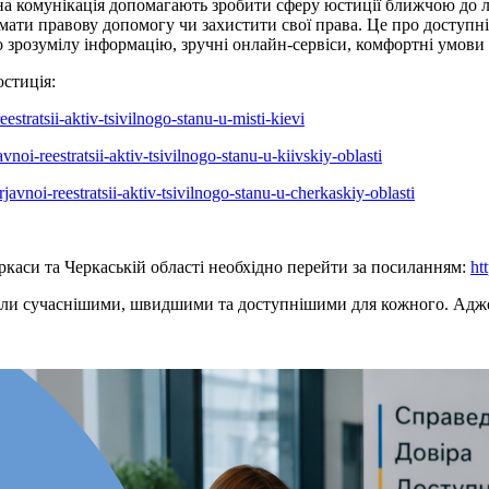
учна комунікація допомагають зробити сферу юстиції ближчою до 
ати правову допомогу чи захистити свої права. Це про доступніст
 зрозумілу інформацію, зручні онлайн-сервіси, комфортні умови
стиція:
reestratsii-aktiv-tsivilnogo-stanu-u-misti-kievi
javnoi-reestratsii-aktiv-tsivilnogo-stanu-u-kiivskiy-oblasti
derjavnoi-reestratsii-aktiv-tsivilnogo-stanu-u-cherkaskiy-oblasti
еркаси та Черкаській області необхідно перейти за посиланням:
ht
вали сучаснішими, швидшими та доступнішими для кожного. Адж