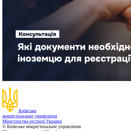
Київське
міжрегіональне управління
Міністерства юстиції України
© Київське міжрегіональне управління