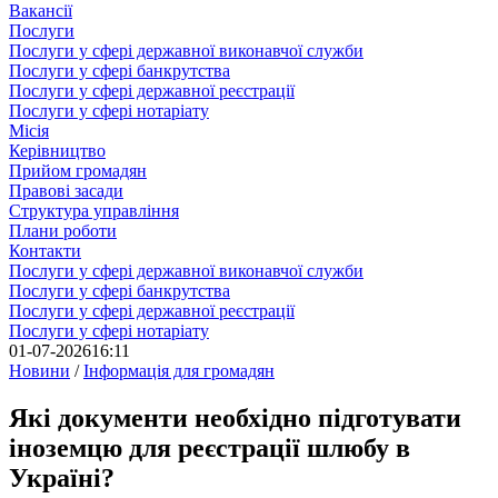
Вакансії
Послуги
Послуги у сфері державної виконавчої служби
Послуги у сфері банкрутства
Послуги у сфері державної реєстрації
Послуги у сфері нотаріату
Місія
Керівництво
Прийом громадян
Правові засади
Структура управління
Плани роботи
Контакти
Послуги у сфері державної виконавчої служби
Послуги у сфері банкрутства
Послуги у сфері державної реєстрації
Послуги у сфері нотаріату
01-07-2026
16:11
Новини
/
Інформація для громадян
Які документи необхідно підготувати
іноземцю для реєстрації шлюбу в
Україні?