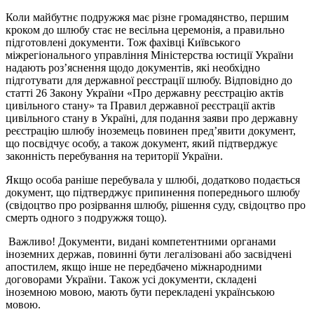
Коли майбутнє подружжя має різне громадянство, першим
кроком до шлюбу стає не весільна церемонія, а правильно
підготовлені документи. Тож фахівці Київського
міжрегіонального управління Міністерства юстиції України
надають роз’яснення щодо документів, які необхідно
підготувати для державної реєстрації шлюбу. Відповідно до
статті 26 Закону України «Про державну реєстрацію актів
цивільного стану» та Правил державної реєстрації актів
цивільного стану в Україні, для подання заяви про державну
реєстрацію шлюбу іноземець повинен пред’явити документ,
що посвідчує особу, а також документ, який підтверджує
законність перебування на території України.
Якщо особа раніше перебувала у шлюбі, додатково подається
документ, що підтверджує припинення попереднього шлюбу
(свідоцтво про розірвання шлюбу, рішення суду, свідоцтво про
смерть одного з подружжя тощо).
Важливо! Документи, видані компетентними органами
іноземних держав, повинні бути легалізовані або засвідчені
апостилем, якщо інше не передбачено міжнародними
договорами України. Також усі документи, складені
іноземною мовою, мають бути перекладені українською
мовою.