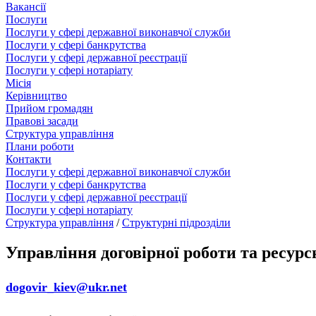
Вакансії
Послуги
Послуги у сфері державної виконавчої служби
Послуги у сфері банкрутства
Послуги у сфері державної реєстрації
Послуги у сфері нотаріату
Місія
Керівництво
Прийом громадян
Правові засади
Структура управління
Плани роботи
Контакти
Послуги у сфері державної виконавчої служби
Послуги у сфері банкрутства
Послуги у сфері державної реєстрації
Послуги у сфері нотаріату
Структура управління
/
Структурні підрозділи
Управління договірної роботи та ресурс
dogovir_kiev@ukr.net