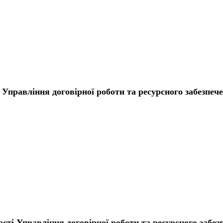
і Управління договірної роботи та ресурсного забезпе
сті Управління договірної роботи та ресурсного забе