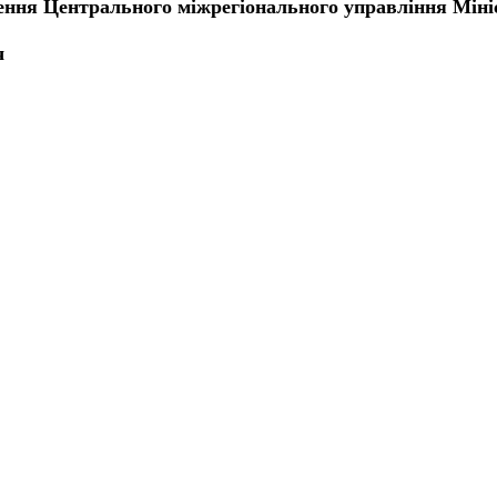
чення Центрального міжрегіонального управління Мініс
ч