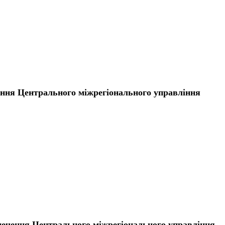
чення Центрального міжрегіонального управління
зпечення Центрального міжрегіонального управління