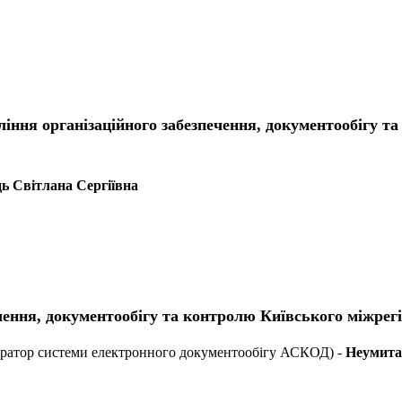
авління організаційного забезпечення, документообігу
ь Світлана Сергіївна
чення, документообігу та контролю Київського міжрег
ратор с
истеми електронного документообігу АСКОД)
-
Неумита