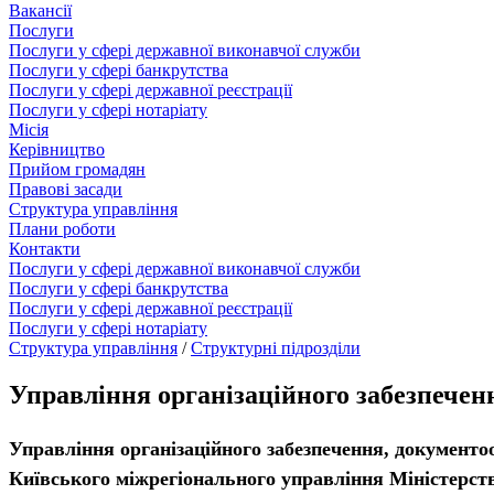
Вакансії
Послуги
Послуги у сфері державної виконавчої служби
Послуги у сфері банкрутства
Послуги у сфері державної реєстрації
Послуги у сфері нотаріату
Місія
Керівництво
Прийом громадян
Правові засади
Структура управління
Плани роботи
Контакти
Послуги у сфері державної виконавчої служби
Послуги у сфері банкрутства
Послуги у сфері державної реєстрації
Послуги у сфері нотаріату
Структура управління
/
Структурні підрозділи
Управління організаційного забезпечен
Управління організаційного забезпечення, документо
Київського міжрегіонального управління Міністерст