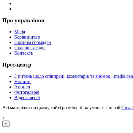
Про управління
Місія
Керівництво
Прийом громадян
Правові засади
Контакти
Прес-центр
З питань щодо співпраці, коментарів та зйомок - media.cen
Новини
Анонси
Фотогалереї
Відеогалереї
Всі матеріали на цьому сайті розміщені на умовах ліцензії
Creat
↑
×