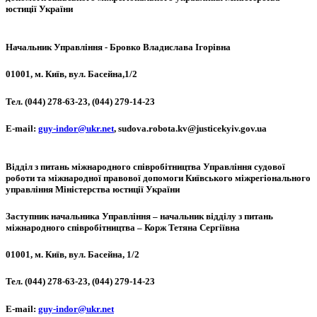
юстиції України
Начальник Управління
-
Бровко Владислава Ігорівна
01001, м. Київ, вул. Басейна,1/2
Тел. (044) 278-63-23, (044) 279-14-23
Е-mail:
guy-indor@ukr.net
, sudova.robota.kv@justicekyiv.gov.ua
Відділ з питань міжнародного співробітництва Управління судової
роботи та міжнародної правової допомоги Київського міжрегіонального
управління Міністерства юстиції України
Заступник начальника Управління – начальник відділу з питань
міжнародного співробітництва – Корж Тетяна Сергіївна
01001, м. Київ, вул. Басейна, 1/2
Тел. (044) 278-63-23, (044) 279-14-23
Е-mail:
guy-indor@ukr.net