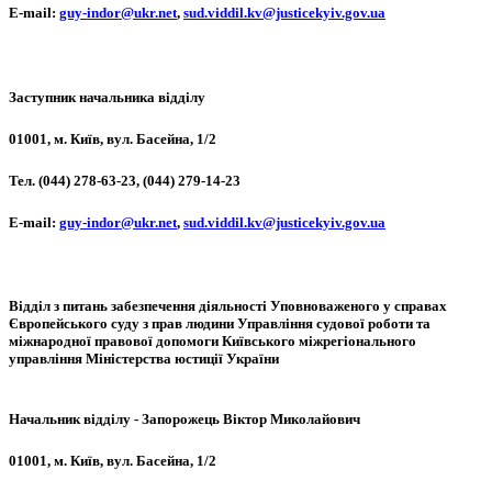
Е-mail:
guy-indor@ukr.net
,
sud.viddil.kv@justicekyiv.gov.ua
Заступник начальника відділу
01001, м. Київ, вул. Басейна, 1/2
Тел. (044) 278-63-23, (044) 279-14-23
Е-mail:
guy-indor@ukr.net
,
sud.viddil.kv@justicekyiv.gov.ua
Відділ з питань забезпечення діяльності Уповноваженого у справах
Європейського суду з прав людини Управління судової роботи та
міжнародної правової допомоги Київського міжрегіонального
управління Міністерства юстиції України
Начальник відділу - Запорожець Віктор Миколайович
01001, м. Київ, вул. Басейна, 1/2