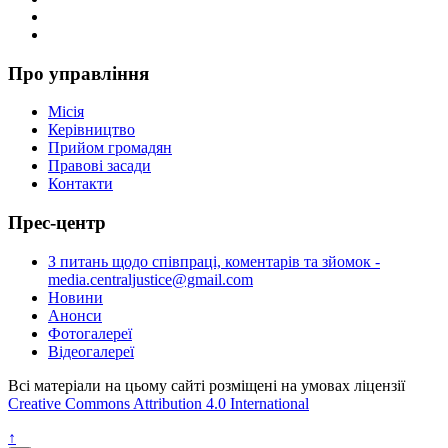
Про управління
Місія
Керівництво
Прийом громадян
Правові засади
Контакти
Прес-центр
З питань щодо співпраці, коментарів та зйомок -
media.centraljustice@gmail.com
Новини
Анонси
Фотогалереї
Відеогалереї
Всі матеріали на цьому сайті розміщені на умовах ліцензії
Creative Commons Attribution 4.0 International
↑