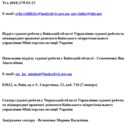
Тел. (044) 278-63-23
Е-mail:
echr.viddil.kv@justicekyiv.gov.ua
,
guy-indor@ukr.net
Відділ судової роботи у Київській області Управління судової роботи та
міжнародної правової допомоги Київського міжрегіонального
управління Міністерства юстиції України
Начальник відділу судової роботи у Київській області - Семенченко Яна
Анатоліївна
Е-mail:
ssr_ko_minjust@justicekyiv.gov.ua
02022, м. Київ, вул. Є. Сверстюка, 15, каб. 716 (7 поверх)
Сектор судової роботи у Черкаській області Управління судової роботи
та міжнародної правової допомоги Київського міжрегіонального
управління Міністерства юстиції України
Завідувача сектору - Вельченко Марина Василівна