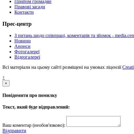
Прийом громадян
Правові засади
Контакти
Прес-центр
З питань щодо співпраці, коментарів та зйомок - media.cen
Новини
Анонси
Фотогалереї
Відеогалереї
Всі матеріали на цьому сайті розміщені на умовах ліцензії
Creat
↑
×
Повідомити про помилку
Текст, який буде відправлений:
Ваш коментар (необов'язково):
Відправити