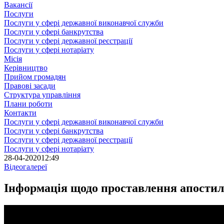
Вакансії
Послуги
Послуги у сфері державної виконавчої служби
Послуги у сфері банкрутства
Послуги у сфері державної реєстрації
Послуги у сфері нотаріату
Місія
Керівництво
Прийом громадян
Правові засади
Структура управління
Плани роботи
Контакти
Послуги у сфері державної виконавчої служби
Послуги у сфері банкрутства
Послуги у сфері державної реєстрації
Послуги у сфері нотаріату
28-04-2020
12:49
Відеогалереї
Інформація щодо проставлення апости