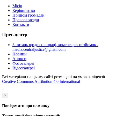
Місія
Керівництво
Прийом громадян
Правові засади
Контакти
Прес-центр
З питань щодо співпраці, коментарів та зйомок -
media.centraljustice@gmail.com
Новини
Анонси
Фотогалереї
Відеогалереї
Всі матеріали на цьому сайті розміщені на умовах ліцензії
Creative Commons Attribution 4.0 International
↑
×
Повідомити про помилку
Текст, який буде відправлений: