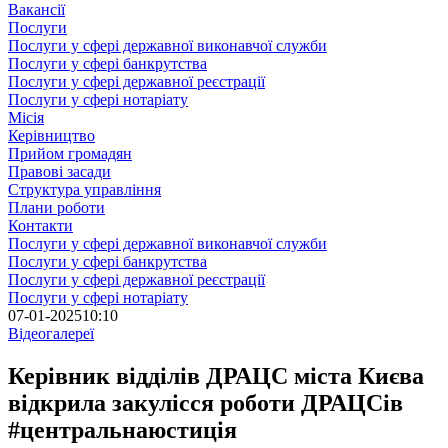
Вакансії
Послуги
Послуги у сфері державної виконавчої служби
Послуги у сфері банкрутства
Послуги у сфері державної реєстрації
Послуги у сфері нотаріату
Місія
Керівництво
Прийом громадян
Правові засади
Структура управління
Плани роботи
Контакти
Послуги у сфері державної виконавчої служби
Послуги у сфері банкрутства
Послуги у сфері державної реєстрації
Послуги у сфері нотаріату
07-01-2025
10:10
Відеогалереї
Керівник відділів ДРАЦС міста Києва
відкрила закулісся роботи ДРАЦСів
#центральнаюстиція