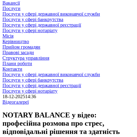
Вакансії
Послуги
Послуги у сфері державної виконавчої служби
Послуги у сфері банкрутства
Послуги у сфері державної реєстрації
Послуги у сфері нотаріату
Місія
Керівництво
Прийом громадян
Правові засади
Структура управління
Плани роботи
Контакти
Послуги у сфері державної виконавчої служби
Послуги у сфері банкрутства
Послуги у сфері державної реєстрації
Послуги у сфері нотаріату
18-12-2025
14:36
Відеогалереї
NOTARY BALANCE у відео:
професійна розмова про стрес,
відповідальні рішення та здатність