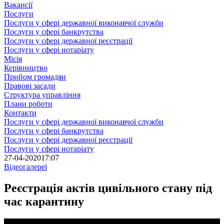
Вакансії
Послуги
Послуги у сфері державної виконавчої служби
Послуги у сфері банкрутства
Послуги у сфері державної реєстрації
Послуги у сфері нотаріату
Місія
Керівництво
Прийом громадян
Правові засади
Структура управління
Плани роботи
Контакти
Послуги у сфері державної виконавчої служби
Послуги у сфері банкрутства
Послуги у сфері державної реєстрації
Послуги у сфері нотаріату
27-04-2020
17:07
Відеогалереї
Реєстрація актів цивільного стану під
час карантину