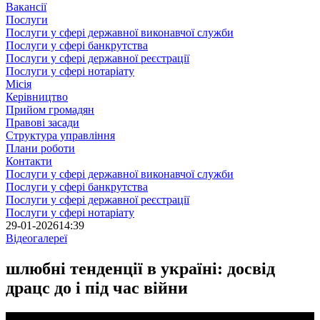
Вакансії
Послуги
Послуги у сфері державної виконавчої служби
Послуги у сфері банкрутства
Послуги у сфері державної реєстрації
Послуги у сфері нотаріату
Місія
Керівництво
Прийом громадян
Правові засади
Структура управління
Плани роботи
Контакти
Послуги у сфері державної виконавчої служби
Послуги у сфері банкрутства
Послуги у сфері державної реєстрації
Послуги у сфері нотаріату
29-01-2026
14:39
Відеогалереї
шлюбні тенденції в україні: досвід
драцс до і під час війни