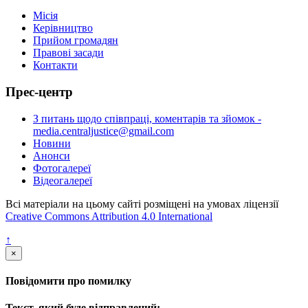
Місія
Керівництво
Прийом громадян
Правові засади
Контакти
Прес-центр
З питань щодо співпраці, коментарів та зйомок -
media.centraljustice@gmail.com
Новини
Анонси
Фотогалереї
Відеогалереї
Всі матеріали на цьому сайті розміщені на умовах ліцензії
Creative Commons Attribution 4.0 International
↑
×
Повідомити про помилку
Текст, який буде відправлений: