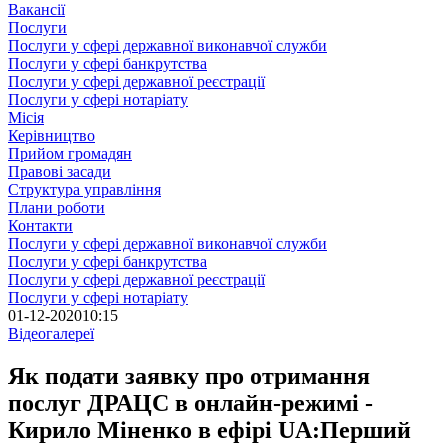
Вакансії
Послуги
Послуги у сфері державної виконавчої служби
Послуги у сфері банкрутства
Послуги у сфері державної реєстрації
Послуги у сфері нотаріату
Місія
Керівництво
Прийом громадян
Правові засади
Структура управління
Плани роботи
Контакти
Послуги у сфері державної виконавчої служби
Послуги у сфері банкрутства
Послуги у сфері державної реєстрації
Послуги у сфері нотаріату
01-12-2020
10:15
Відеогалереї
Як подати заявку про отримання
послуг ДРАЦС в онлайн-режимі -
Кирило Міненко в ефірі UA:Перший