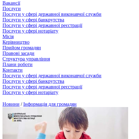
Вакансії
Послуги
Послуги у сфері державної виконавчої служби
Послуги у сфері банкрутства
Послуги у сфері державної реєстрації
Послуги у сфері нотаріату
Місія
Керівництво
Прийом громадян
Правові засади
Структура управління
Плани роботи
Контакти
Послуги у сфері державної виконавчої служби
Послуги у сфері банкрутства
Послуги у сфері державної реєстрації
Послуги у сфері нотаріату
Новини
/
Інформація для громадян