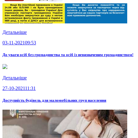
Детальніше
03-11-2021
09:53
До уваги осіб без громадянства та осіб із невизначеним громадянством!
Детальніше
27-10-2021
11:31
Доступність будівель для маломобільних груп населення