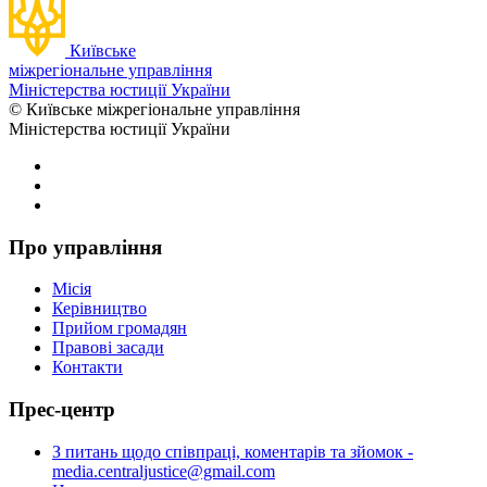
Київське
міжрегіональне управління
Міністерства юстиції України
© Київське міжрегіональне управління
Міністерства юстиції України
Про управління
Місія
Керівництво
Прийом громадян
Правові засади
Контакти
Прес-центр
З питань щодо співпраці, коментарів та зйомок -
media.centraljustice@gmail.com