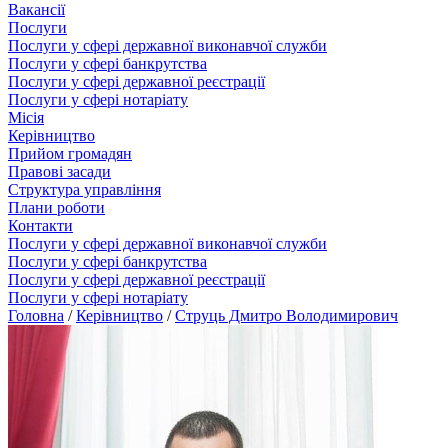
Вакансії
Послуги
Послуги у сфері державної виконавчої служби
Послуги у сфері банкрутства
Послуги у сфері державної реєстрації
Послуги у сфері нотаріату
Місія
Керівництво
Прийом громадян
Правові засади
Структура управління
Плани роботи
Контакти
Послуги у сфері державної виконавчої служби
Послуги у сфері банкрутства
Послуги у сфері державної реєстрації
Послуги у сфері нотаріату
Головна
/
Керівництво
/
Струць Дмитро Володимирович