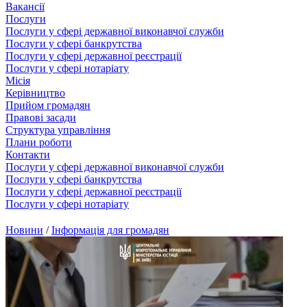
Вакансії
Послуги
Послуги у сфері державної виконавчої служби
Послуги у сфері банкрутства
Послуги у сфері державної реєстрації
Послуги у сфері нотаріату
Місія
Керівництво
Прийом громадян
Правові засади
Структура управління
Плани роботи
Контакти
Послуги у сфері державної виконавчої служби
Послуги у сфері банкрутства
Послуги у сфері державної реєстрації
Послуги у сфері нотаріату
Новини
/
Інформація для громадян