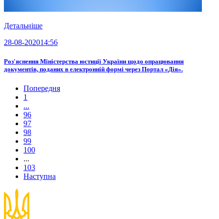
Детальніше
28-08-2020
14:56
Роз'яснення Міністерства юстиції України щодо опрацювання
документів, поданих в електронній формі через Портал «Дія».
Попередня
1
...
96
97
98
99
100
...
103
Наступна