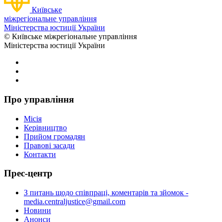
Київське
міжрегіональне управління
Міністерства юстиції України
© Київське міжрегіональне управління
Міністерства юстиції України
Про управління
Місія
Керівництво
Прийом громадян
Правові засади
Контакти
Прес-центр
З питань щодо співпраці, коментарів та зйомок -
media.centraljustice@gmail.com
Новини
Анонси