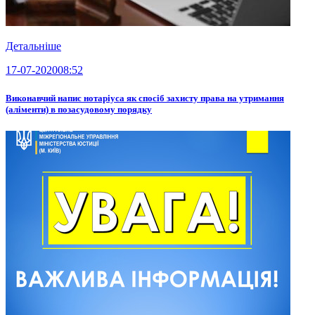
Детальніше
17-07-2020
08:52
Виконавчий напис нотаріуса як спосіб захисту права на утримання
(аліменти) в позасудовому порядку