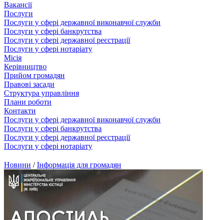
Вакансії
Послуги
Послуги у сфері державної виконавчої служби
Послуги у сфері банкрутства
Послуги у сфері державної реєстрації
Послуги у сфері нотаріату
Місія
Керівництво
Прийом громадян
Правові засади
Структура управління
Плани роботи
Контакти
Послуги у сфері державної виконавчої служби
Послуги у сфері банкрутства
Послуги у сфері державної реєстрації
Послуги у сфері нотаріату
Новини
/
Інформація для громадян