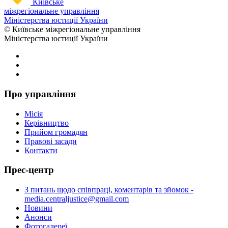
Київське
міжрегіональне управління
Міністерства юстиції України
© Київське міжрегіональне управління
Міністерства юстиції України
Про управління
Місія
Керівництво
Прийом громадян
Правові засади
Контакти
Прес-центр
З питань щодо співпраці, коментарів та зйомок -
media.centraljustice@gmail.com
Новини
Анонси
Фотогалереї