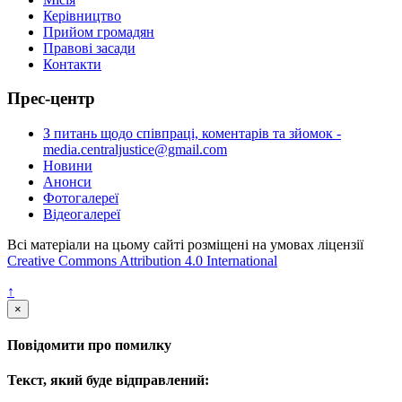
Керівництво
Прийом громадян
Правові засади
Контакти
Прес-центр
З питань щодо співпраці, коментарів та зйомок -
media.centraljustice@gmail.com
Новини
Анонси
Фотогалереї
Відеогалереї
Всі матеріали на цьому сайті розміщені на умовах ліцензії
Creative Commons Attribution 4.0 International
↑
×
Повідомити про помилку
Текст, який буде відправлений: