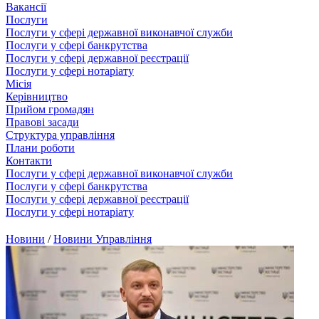
Вакансії
Послуги
Послуги у сфері державної виконавчої служби
Послуги у сфері банкрутства
Послуги у сфері державної реєстрації
Послуги у сфері нотаріату
Місія
Керівництво
Прийом громадян
Правові засади
Структура управління
Плани роботи
Контакти
Послуги у сфері державної виконавчої служби
Послуги у сфері банкрутства
Послуги у сфері державної реєстрації
Послуги у сфері нотаріату
Новини
/
Новини Управління