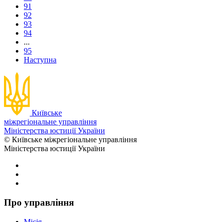
91
92
93
94
...
95
Наступна
Київське
міжрегіональне управління
Міністерства юстиції України
© Київське міжрегіональне управління
Міністерства юстиції України
Про управління
Місія